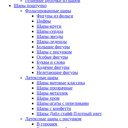
Гелиевые цепочки из шаров
Шары поштучно
Фольгированные шары
Фигуры из фольги
Цифры
Шары-круги
Шары-сердца
Шары-звезды
Шары-леденцы
Большие фигуры
Шары с рисунком
Особые фигуры
Буквы и слова
Ходячие фигуры
Нелетающие фигуры
Латексные шары
Шары матовые классика
Шары прозрачные
Шары металлик
Шары хром
Шары-агаты с переливами
Шары с конфетти
Шары Дабл стафф Плотный цвет
Латексные шары с рисунком
В горошек