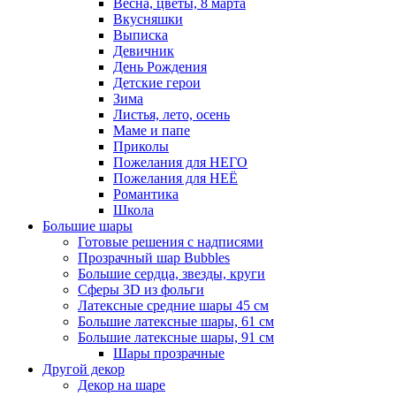
Весна, цветы, 8 марта
Вкусняшки
Выписка
Девичник
День Рождения
Детские герои
Зима
Листья, лето, осень
Маме и папе
Приколы
Пожелания для НЕГО
Пожелания для НЕЁ
Романтика
Школа
Большие шары
Готовые решения с надписями
Прозрачный шар Bubbles
Большие сердца, звезды, круги
Сферы 3D из фольги
Латексные средние шары 45 см
Большие латексные шары, 61 см
Большие латексные шары, 91 см
Шары прозрачные
Другой декор
Декор на шаре