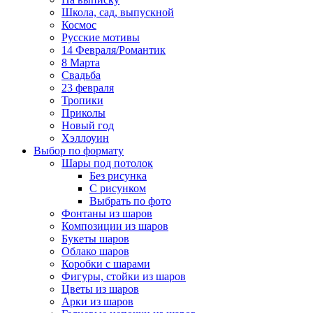
Школа, сад, выпускной
Космос
Русские мотивы
14 Февраля/Романтик
8 Марта
Свадьба
23 февраля
Тропики
Приколы
Новый год
Хэллоуин
Выбор по формату
Шары под потолок
Без рисунка
С рисунком
Выбрать по фото
Фонтаны из шаров
Композиции из шаров
Букеты шаров
Облако шаров
Коробки с шарами
Фигуры, стойки из шаров
Цветы из шаров
Арки из шаров