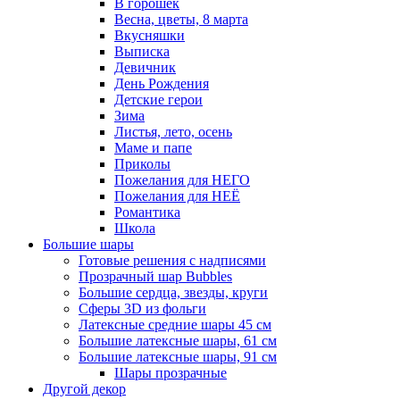
В горошек
Весна, цветы, 8 марта
Вкусняшки
Выписка
Девичник
День Рождения
Детские герои
Зима
Листья, лето, осень
Маме и папе
Приколы
Пожелания для НЕГО
Пожелания для НЕЁ
Романтика
Школа
Большие шары
Готовые решения с надписями
Прозрачный шар Bubbles
Большие сердца, звезды, круги
Сферы 3D из фольги
Латексные средние шары 45 см
Большие латексные шары, 61 см
Большие латексные шары, 91 см
Шары прозрачные
Другой декор