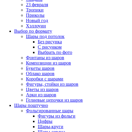
23 февраля
Тропики
Приколы
Новый год
Хэллоуин
Выбор по формату
Шары под потолок
Без рисунка
С рисунком
Выбрать по фото
Фонтаны из шаров
Композиции из шаров
Букеты шаров
Облако шаров
Коробки с шарами
Фигуры, стойки из шаров
Цветы из шаров
Арки из шаров
Гелиевые цепочки из шаров
Шары поштучно
Фольгированные шары
Фигуры из фольги
Цифры
Шары-круги
Шары-сердца