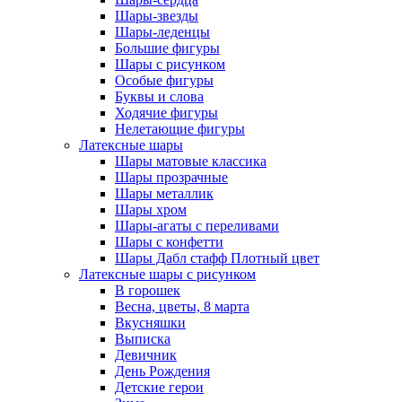
Шары-звезды
Шары-леденцы
Большие фигуры
Шары с рисунком
Особые фигуры
Буквы и слова
Ходячие фигуры
Нелетающие фигуры
Латексные шары
Шары матовые классика
Шары прозрачные
Шары металлик
Шары хром
Шары-агаты с переливами
Шары с конфетти
Шары Дабл стафф Плотный цвет
Латексные шары с рисунком
В горошек
Весна, цветы, 8 марта
Вкусняшки
Выписка
Девичник
День Рождения
Детские герои