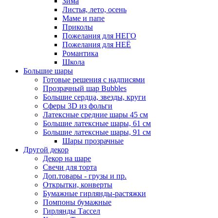
Зима
Листья, лето, осень
Маме и папе
Приколы
Пожелания для НЕГО
Пожелания для НЕЁ
Романтика
Школа
Большие шары
Готовые решения с надписями
Прозрачный шар Bubbles
Большие сердца, звезды, круги
Сферы 3D из фольги
Латексные средние шары 45 см
Большие латексные шары, 61 см
Большие латексные шары, 91 см
Шары прозрачные
Другой декор
Декор на шаре
Свечи для торта
Доп.товары - грузы и пр.
Открытки, конверты
Бумажные гирлянды-растяжки
Помпоны бумажные
Гирлянды Тассел