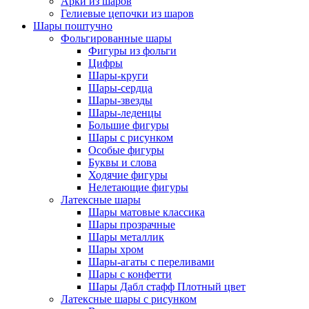
Арки из шаров
Гелиевые цепочки из шаров
Шары поштучно
Фольгированные шары
Фигуры из фольги
Цифры
Шары-круги
Шары-сердца
Шары-звезды
Шары-леденцы
Большие фигуры
Шары с рисунком
Особые фигуры
Буквы и слова
Ходячие фигуры
Нелетающие фигуры
Латексные шары
Шары матовые классика
Шары прозрачные
Шары металлик
Шары хром
Шары-агаты с переливами
Шары с конфетти
Шары Дабл стафф Плотный цвет
Латексные шары с рисунком