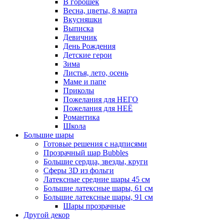
В горошек
Весна, цветы, 8 марта
Вкусняшки
Выписка
Девичник
День Рождения
Детские герои
Зима
Листья, лето, осень
Маме и папе
Приколы
Пожелания для НЕГО
Пожелания для НЕЁ
Романтика
Школа
Большие шары
Готовые решения с надписями
Прозрачный шар Bubbles
Большие сердца, звезды, круги
Сферы 3D из фольги
Латексные средние шары 45 см
Большие латексные шары, 61 см
Большие латексные шары, 91 см
Шары прозрачные
Другой декор