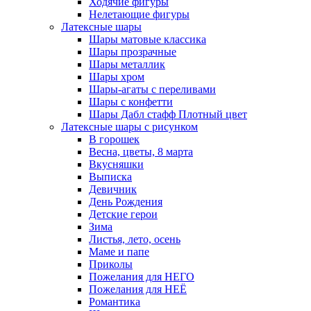
Ходячие фигуры
Нелетающие фигуры
Латексные шары
Шары матовые классика
Шары прозрачные
Шары металлик
Шары хром
Шары-агаты с переливами
Шары с конфетти
Шары Дабл стафф Плотный цвет
Латексные шары с рисунком
В горошек
Весна, цветы, 8 марта
Вкусняшки
Выписка
Девичник
День Рождения
Детские герои
Зима
Листья, лето, осень
Маме и папе
Приколы
Пожелания для НЕГО
Пожелания для НЕЁ
Романтика