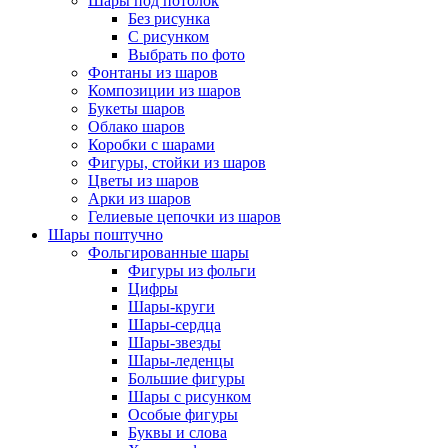
Шары под потолок
Без рисунка
С рисунком
Выбрать по фото
Фонтаны из шаров
Композиции из шаров
Букеты шаров
Облако шаров
Коробки с шарами
Фигуры, стойки из шаров
Цветы из шаров
Арки из шаров
Гелиевые цепочки из шаров
Шары поштучно
Фольгированные шары
Фигуры из фольги
Цифры
Шары-круги
Шары-сердца
Шары-звезды
Шары-леденцы
Большие фигуры
Шары с рисунком
Особые фигуры
Буквы и слова