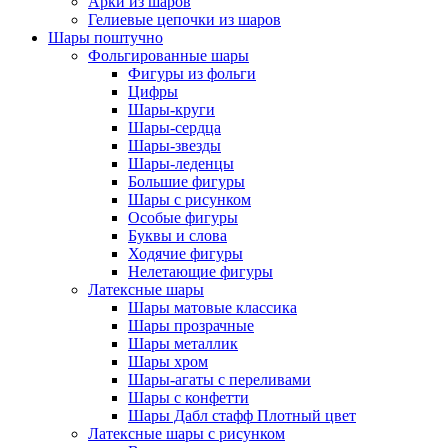
Арки из шаров
Гелиевые цепочки из шаров
Шары поштучно
Фольгированные шары
Фигуры из фольги
Цифры
Шары-круги
Шары-сердца
Шары-звезды
Шары-леденцы
Большие фигуры
Шары с рисунком
Особые фигуры
Буквы и слова
Ходячие фигуры
Нелетающие фигуры
Латексные шары
Шары матовые классика
Шары прозрачные
Шары металлик
Шары хром
Шары-агаты с переливами
Шары с конфетти
Шары Дабл стафф Плотный цвет
Латексные шары с рисунком