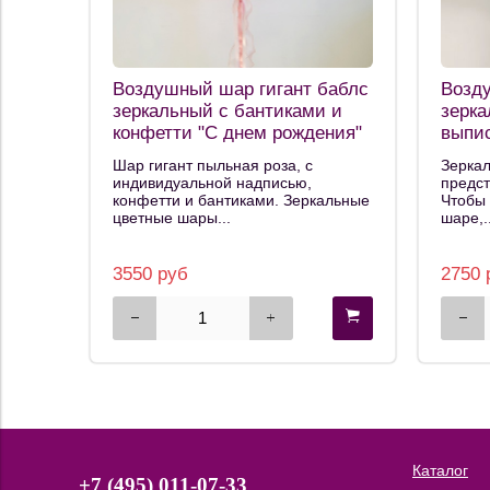
Воздушный шар гигант баблс
Возд
зеркальный с бантиками и
зерка
конфетти "С днем рождения"
выпи
надп
Шар гигант пыльная роза, с
Зерка
индивидуальной надписью,
предст
конфетти и бантиками. Зеркальные
Чтобы 
цветные шары...
шаре,..
3550 руб
2750 
Каталог
+7 (495) 011-07-33