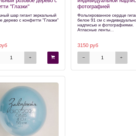
льный розовое дерево с
индивидуальной надпи
тти "Глазки"
фотографией
ный шар гигант зеркальный
Фольгированное сердце гига
е дерево с конфетти "Глазки"
белое 91 см с индивидуальн
надписью и фотографиями.
Атласные ленты...
руб
3150 руб