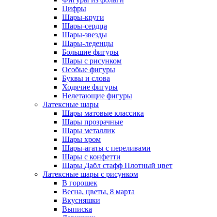
Цифры
Шары-круги
Шары-сердца
Шары-звезды
Шары-леденцы
Большие фигуры
Шары с рисунком
Особые фигуры
Буквы и слова
Ходячие фигуры
Нелетающие фигуры
Латексные шары
Шары матовые классика
Шары прозрачные
Шары металлик
Шары хром
Шары-агаты с переливами
Шары с конфетти
Шары Дабл стафф Плотный цвет
Латексные шары с рисунком
В горошек
Весна, цветы, 8 марта
Вкусняшки
Выписка