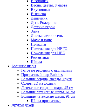
В горошек
Весна, цветы, 8 марта
Вкусняшки
Выписка
Девичник
День Рождения
Детские герои
Зима
Листья, лето, осень
Маме и папе
Приколы
Пожелания для НЕГО
Пожелания для НЕЁ
Романтика
Школа
Большие шары
Готовые решения с надписями
Прозрачный шар Bubbles
Большие сердца, звезды, круги
Сферы 3D из фольги
Латексные средние шары 45 см
Большие латексные шары, 61 см
Большие латексные шары, 91 см
Шары прозрачные
Другой декор