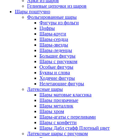
Арки из шаров
Гелиевые цепочки из шаров
Шары поштучно
Фольгированные шары
Фигуры из фольги
Цифры
Шары-круги
Шары-сердца
Шары-звезды
Шары-леденцы
Большие фигуры
Шары с рисунком
Особые фигуры
Буквы и слова
Ходячие фигуры
Нелетающие фигуры
Латексные шары
Шары матовые классика
Шары прозрачные
Шары металлик
Шары хром
Шары-агаты с переливами
Шары с конфетти
Шары Дабл стафф Плотный цвет
Латексные шары с рисунком