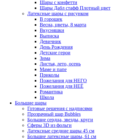
Шары с конфетти
Шары Дабл стафф Плотный цвет
Латексные шары с рисунком
В горошек
Весна, цветы, 8 марта
Вкусняшки
Выписка
Девичник
День Рождения
Детские герои
Зима
Листья, лето, осень
Маме и папе
Приколы
Пожелания для НЕГО
Пожелания для НЕЁ
Романтика
Школа
Большие шары
Готовые решения с надписями
Прозрачный шар Bubbles
Большие сердца, звезды, круги
Сферы 3D из фольги
Латексные средние шары 45 см
Большие латексные шары, 61 см