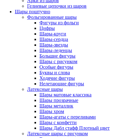
Арки из шаров
Гелиевые цепочки из шаров
Шары поштучно
Фольгированные шары
Фигуры из фольги
Цифры
Шары-круги
Шары-сердца
Шары-звезды
Шары-леденцы
Большие фигуры
Шары с рисунком
Особые фигуры
Буквы и слова
Ходячие фигуры
Нелетающие фигуры
Латексные шары
Шары матовые классика
Шары прозрачные
Шары металлик
Шары хром
Шары-агаты с переливами
Шары с конфетти
Шары Дабл стафф Плотный цвет
Латексные шары с рисунком