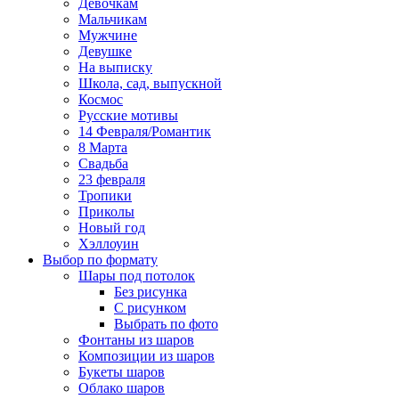
Девочкам
Мальчикам
Мужчине
Девушке
На выписку
Школа, сад, выпускной
Космос
Русские мотивы
14 Февраля/Романтик
8 Марта
Свадьба
23 февраля
Тропики
Приколы
Новый год
Хэллоуин
Выбор по формату
Шары под потолок
Без рисунка
С рисунком
Выбрать по фото
Фонтаны из шаров
Композиции из шаров
Букеты шаров
Облако шаров