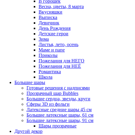
В горошек
Весна, цветы, 8 марта
Вкусняшки
Выписка
Девичник
День Рождения
Детские герои
Зима
Листья, лето, осень
Маме и папе
Приколы
Пожелания для НЕГО
Пожелания для НЕЁ
Романтика
Школа
Большие шары
Готовые решения с надписями
Прозрачный шар Bubbles
Большие сердца, звезды, круги
Сферы 3D из фольги
Латексные средние шары 45 см
Большие латексные шары, 61 см
Большие латексные шары, 91 см
Шары прозрачные
Другой декор