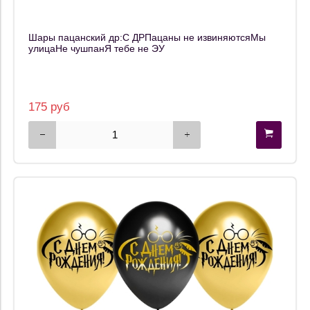
Шары пацанский др:С ДРПацаны не извиняютсяМы
улицаНе чушпанЯ тебе не ЭУ
175 руб