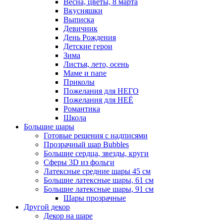
Весна, цветы, 8 марта
Вкусняшки
Выписка
Девичник
День Рождения
Детские герои
Зима
Листья, лето, осень
Маме и папе
Приколы
Пожелания для НЕГО
Пожелания для НЕЁ
Романтика
Школа
Большие шары
Готовые решения с надписями
Прозрачный шар Bubbles
Большие сердца, звезды, круги
Сферы 3D из фольги
Латексные средние шары 45 см
Большие латексные шары, 61 см
Большие латексные шары, 91 см
Шары прозрачные
Другой декор
Декор на шаре