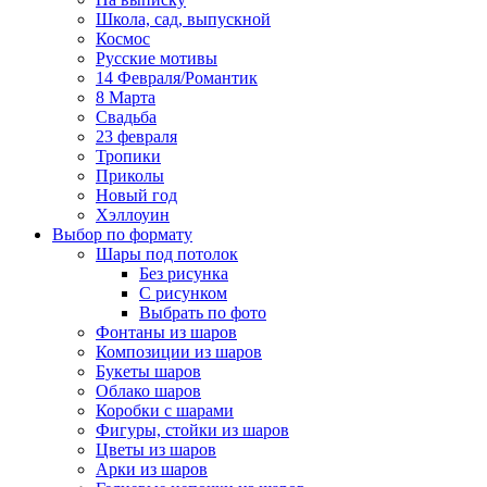
Школа, сад, выпускной
Космос
Русские мотивы
14 Февраля/Романтик
8 Марта
Свадьба
23 февраля
Тропики
Приколы
Новый год
Хэллоуин
Выбор по формату
Шары под потолок
Без рисунка
С рисунком
Выбрать по фото
Фонтаны из шаров
Композиции из шаров
Букеты шаров
Облако шаров
Коробки с шарами
Фигуры, стойки из шаров
Цветы из шаров
Арки из шаров