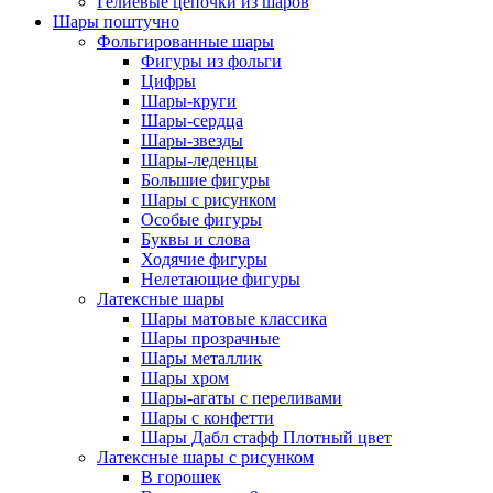
Гелиевые цепочки из шаров
Шары поштучно
Фольгированные шары
Фигуры из фольги
Цифры
Шары-круги
Шары-сердца
Шары-звезды
Шары-леденцы
Большие фигуры
Шары с рисунком
Особые фигуры
Буквы и слова
Ходячие фигуры
Нелетающие фигуры
Латексные шары
Шары матовые классика
Шары прозрачные
Шары металлик
Шары хром
Шары-агаты с переливами
Шары с конфетти
Шары Дабл стафф Плотный цвет
Латексные шары с рисунком
В горошек