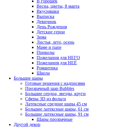
В горошек
Весна, цветы, 8 марта
Вкусняшки
Выписка
Девичник
День Рождения
Детские герои
Зима
Листья, лето, осень
Маме и папе
Приколы
Пожелания для НЕГО
Пожелания для НЕЁ
Романтика
Школа
Большие шары
Готовые решения с надписями
Прозрачный шар Bubbles
Большие сердца, звезды, круги
Сферы 3D из фольги
Латексные средние шары 45 см
Большие латексные шары, 61 см
Большие латексные шары, 91 см
Шары прозрачные
Другой декор