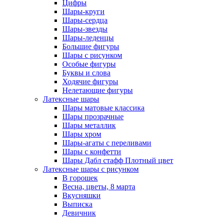
Цифры
Шары-круги
Шары-сердца
Шары-звезды
Шары-леденцы
Большие фигуры
Шары с рисунком
Особые фигуры
Буквы и слова
Ходячие фигуры
Нелетающие фигуры
Латексные шары
Шары матовые классика
Шары прозрачные
Шары металлик
Шары хром
Шары-агаты с переливами
Шары с конфетти
Шары Дабл стафф Плотный цвет
Латексные шары с рисунком
В горошек
Весна, цветы, 8 марта
Вкусняшки
Выписка
Девичник