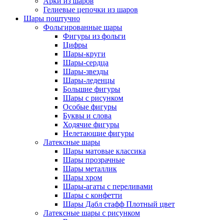
Арки из шаров
Гелиевые цепочки из шаров
Шары поштучно
Фольгированные шары
Фигуры из фольги
Цифры
Шары-круги
Шары-сердца
Шары-звезды
Шары-леденцы
Большие фигуры
Шары с рисунком
Особые фигуры
Буквы и слова
Ходячие фигуры
Нелетающие фигуры
Латексные шары
Шары матовые классика
Шары прозрачные
Шары металлик
Шары хром
Шары-агаты с переливами
Шары с конфетти
Шары Дабл стафф Плотный цвет
Латексные шары с рисунком