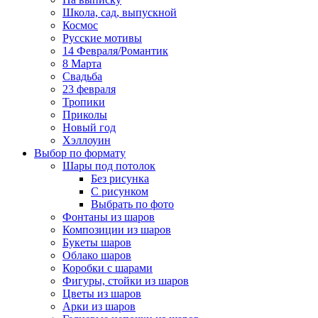
Школа, сад, выпускной
Космос
Русские мотивы
14 Февраля/Романтик
8 Марта
Свадьба
23 февраля
Тропики
Приколы
Новый год
Хэллоуин
Выбор по формату
Шары под потолок
Без рисунка
С рисунком
Выбрать по фото
Фонтаны из шаров
Композиции из шаров
Букеты шаров
Облако шаров
Коробки с шарами
Фигуры, стойки из шаров
Цветы из шаров
Арки из шаров