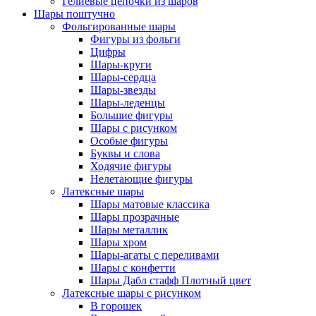
Гелиевые цепочки из шаров
Шары поштучно
Фольгированные шары
Фигуры из фольги
Цифры
Шары-круги
Шары-сердца
Шары-звезды
Шары-леденцы
Большие фигуры
Шары с рисунком
Особые фигуры
Буквы и слова
Ходячие фигуры
Нелетающие фигуры
Латексные шары
Шары матовые классика
Шары прозрачные
Шары металлик
Шары хром
Шары-агаты с переливами
Шары с конфетти
Шары Дабл стафф Плотный цвет
Латексные шары с рисунком
В горошек