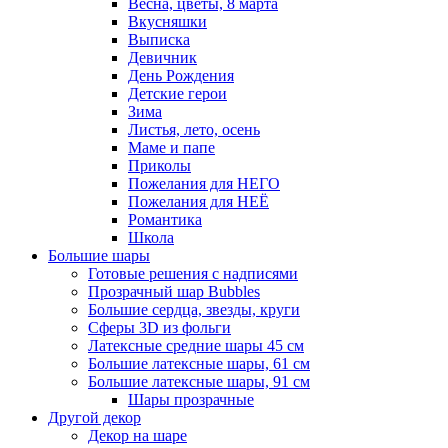
Весна, цветы, 8 марта
Вкусняшки
Выписка
Девичник
День Рождения
Детские герои
Зима
Листья, лето, осень
Маме и папе
Приколы
Пожелания для НЕГО
Пожелания для НЕЁ
Романтика
Школа
Большие шары
Готовые решения с надписями
Прозрачный шар Bubbles
Большие сердца, звезды, круги
Сферы 3D из фольги
Латексные средние шары 45 см
Большие латексные шары, 61 см
Большие латексные шары, 91 см
Шары прозрачные
Другой декор
Декор на шаре