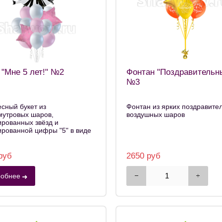
 "Мне 5 лет!" №2
Фонтан "Поздравительн
№3
сный букет из
Фонтан из ярких поздравите
мутровых шаров,
воздушных шаров
рованных звёзд и
рованной цифры "5" в виде
руб
2650 руб
обнее