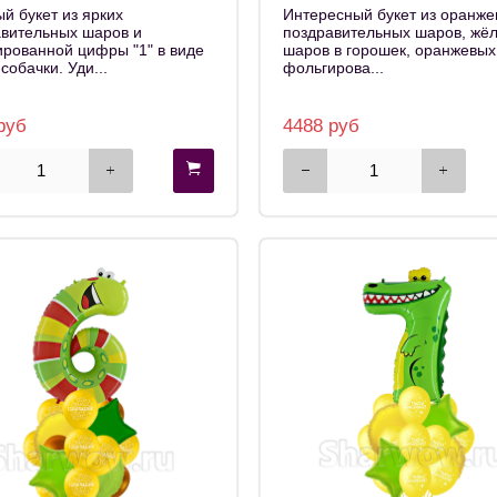
й букет из ярких
Интересный букет из оранже
авительных шаров и
поздравительных шаров, жё
рованной цифры "1" в виде
шаров в горошек, оранжевых
собачки. Уди...
фольгирова...
руб
4488 руб