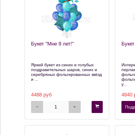
Букет "Мне 9 лет!"
Букет
Яркий букет из синих и голубых
Интере
поздравительных шаров, синих и
перла
серебряных фольгированных звёзд
фольги
и ...
фольги
у...
4488 руб
4840 
Подр