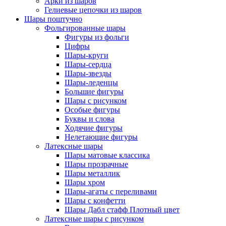
Арки из шаров
Гелиевые цепочки из шаров
Шары поштучно
Фольгированные шары
Фигуры из фольги
Цифры
Шары-круги
Шары-сердца
Шары-звезды
Шары-леденцы
Большие фигуры
Шары с рисунком
Особые фигуры
Буквы и слова
Ходячие фигуры
Нелетающие фигуры
Латексные шары
Шары матовые классика
Шары прозрачные
Шары металлик
Шары хром
Шары-агаты с переливами
Шары с конфетти
Шары Дабл стафф Плотный цвет
Латексные шары с рисунком