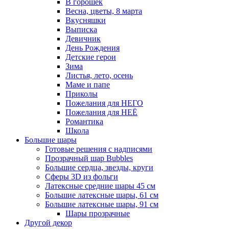
В горошек
Весна, цветы, 8 марта
Вкусняшки
Выписка
Девичник
День Рождения
Детские герои
Зима
Листья, лето, осень
Маме и папе
Приколы
Пожелания для НЕГО
Пожелания для НЕЁ
Романтика
Школа
Большие шары
Готовые решения с надписями
Прозрачный шар Bubbles
Большие сердца, звезды, круги
Сферы 3D из фольги
Латексные средние шары 45 см
Большие латексные шары, 61 см
Большие латексные шары, 91 см
Шары прозрачные
Другой декор