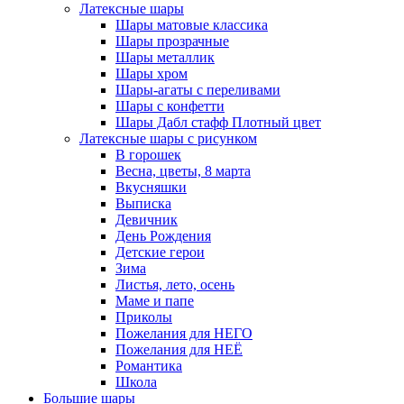
Латексные шары
Шары матовые классика
Шары прозрачные
Шары металлик
Шары хром
Шары-агаты с переливами
Шары с конфетти
Шары Дабл стафф Плотный цвет
Латексные шары с рисунком
В горошек
Весна, цветы, 8 марта
Вкусняшки
Выписка
Девичник
День Рождения
Детские герои
Зима
Листья, лето, осень
Маме и папе
Приколы
Пожелания для НЕГО
Пожелания для НЕЁ
Романтика
Школа
Большие шары