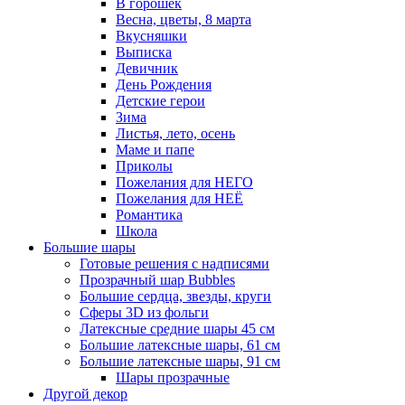
В горошек
Весна, цветы, 8 марта
Вкусняшки
Выписка
Девичник
День Рождения
Детские герои
Зима
Листья, лето, осень
Маме и папе
Приколы
Пожелания для НЕГО
Пожелания для НЕЁ
Романтика
Школа
Большие шары
Готовые решения с надписями
Прозрачный шар Bubbles
Большие сердца, звезды, круги
Сферы 3D из фольги
Латексные средние шары 45 см
Большие латексные шары, 61 см
Большие латексные шары, 91 см
Шары прозрачные
Другой декор