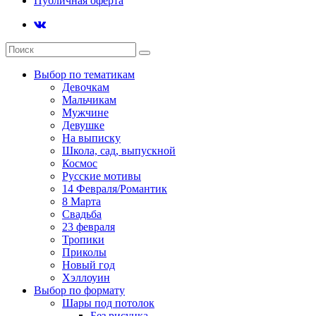
Публичная оферта
Выбор по тематикам
Девочкам
Мальчикам
Мужчине
Девушке
На выписку
Школа, сад, выпускной
Космос
Русские мотивы
14 Февраля/Романтик
8 Марта
Свадьба
23 февраля
Тропики
Приколы
Новый год
Хэллоуин
Выбор по формату
Шары под потолок
Без рисунка