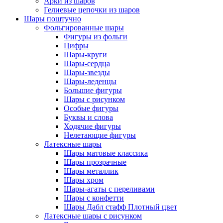
Арки из шаров
Гелиевые цепочки из шаров
Шары поштучно
Фольгированные шары
Фигуры из фольги
Цифры
Шары-круги
Шары-сердца
Шары-звезды
Шары-леденцы
Большие фигуры
Шары с рисунком
Особые фигуры
Буквы и слова
Ходячие фигуры
Нелетающие фигуры
Латексные шары
Шары матовые классика
Шары прозрачные
Шары металлик
Шары хром
Шары-агаты с переливами
Шары с конфетти
Шары Дабл стафф Плотный цвет
Латексные шары с рисунком