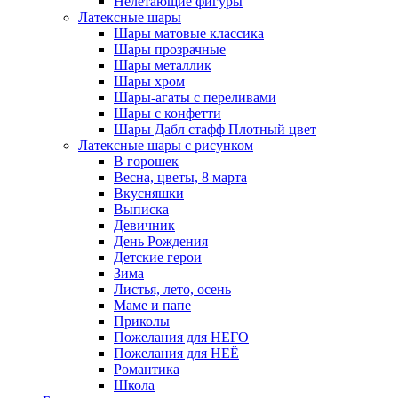
Нелетающие фигуры
Латексные шары
Шары матовые классика
Шары прозрачные
Шары металлик
Шары хром
Шары-агаты с переливами
Шары с конфетти
Шары Дабл стафф Плотный цвет
Латексные шары с рисунком
В горошек
Весна, цветы, 8 марта
Вкусняшки
Выписка
Девичник
День Рождения
Детские герои
Зима
Листья, лето, осень
Маме и папе
Приколы
Пожелания для НЕГО
Пожелания для НЕЁ
Романтика
Школа