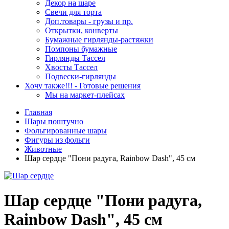
Декор на шаре
Свечи для торта
Доп.товары - грузы и пр.
Открытки, конверты
Бумажные гирлянды-растяжки
Помпоны бумажные
Гирлянды Тассел
Хвосты Тассел
Подвески-гирлянды
Хочу также!!! - Готовые решения
Мы на маркет-плейсах
Главная
Шары поштучно
Фольгированные шары
Фигуры из фольги
Животные
Шар сердце "Пони радуга, Rainbow Dash", 45 см
Шар сердце "Пони радуга,
Rainbow Dash", 45 см