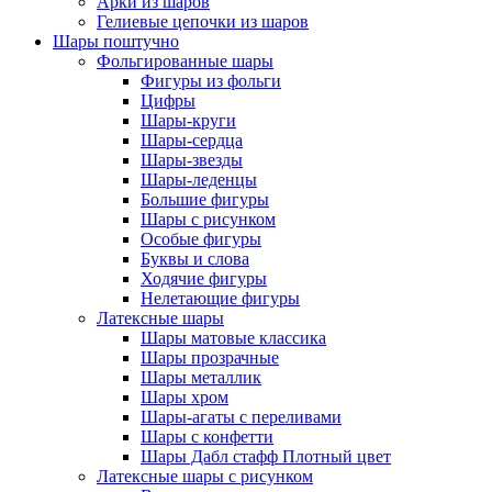
Арки из шаров
Гелиевые цепочки из шаров
Шары поштучно
Фольгированные шары
Фигуры из фольги
Цифры
Шары-круги
Шары-сердца
Шары-звезды
Шары-леденцы
Большие фигуры
Шары с рисунком
Особые фигуры
Буквы и слова
Ходячие фигуры
Нелетающие фигуры
Латексные шары
Шары матовые классика
Шары прозрачные
Шары металлик
Шары хром
Шары-агаты с переливами
Шары с конфетти
Шары Дабл стафф Плотный цвет
Латексные шары с рисунком