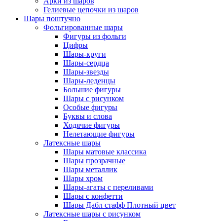
Арки из шаров
Гелиевые цепочки из шаров
Шары поштучно
Фольгированные шары
Фигуры из фольги
Цифры
Шары-круги
Шары-сердца
Шары-звезды
Шары-леденцы
Большие фигуры
Шары с рисунком
Особые фигуры
Буквы и слова
Ходячие фигуры
Нелетающие фигуры
Латексные шары
Шары матовые классика
Шары прозрачные
Шары металлик
Шары хром
Шары-агаты с переливами
Шары с конфетти
Шары Дабл стафф Плотный цвет
Латексные шары с рисунком