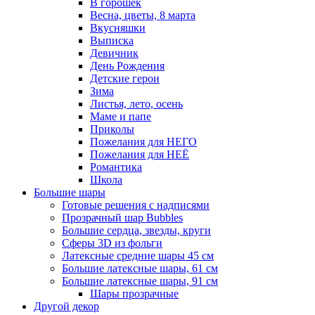
В горошек
Весна, цветы, 8 марта
Вкусняшки
Выписка
Девичник
День Рождения
Детские герои
Зима
Листья, лето, осень
Маме и папе
Приколы
Пожелания для НЕГО
Пожелания для НЕЁ
Романтика
Школа
Большие шары
Готовые решения с надписями
Прозрачный шар Bubbles
Большие сердца, звезды, круги
Сферы 3D из фольги
Латексные средние шары 45 см
Большие латексные шары, 61 см
Большие латексные шары, 91 см
Шары прозрачные
Другой декор