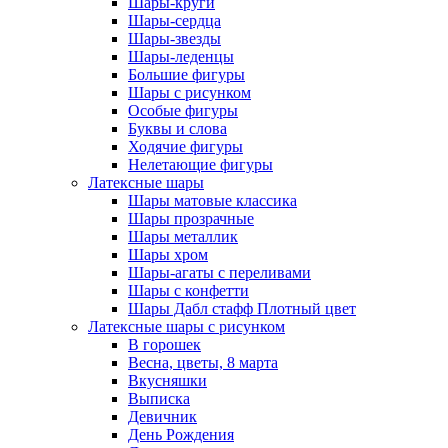
Шары-круги
Шары-сердца
Шары-звезды
Шары-леденцы
Большие фигуры
Шары с рисунком
Особые фигуры
Буквы и слова
Ходячие фигуры
Нелетающие фигуры
Латексные шары
Шары матовые классика
Шары прозрачные
Шары металлик
Шары хром
Шары-агаты с переливами
Шары с конфетти
Шары Дабл стафф Плотный цвет
Латексные шары с рисунком
В горошек
Весна, цветы, 8 марта
Вкусняшки
Выписка
Девичник
День Рождения