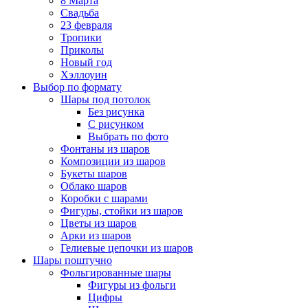
8 Марта
Свадьба
23 февраля
Тропики
Приколы
Новый год
Хэллоуин
Выбор по формату
Шары под потолок
Без рисунка
С рисунком
Выбрать по фото
Фонтаны из шаров
Композиции из шаров
Букеты шаров
Облако шаров
Коробки с шарами
Фигуры, стойки из шаров
Цветы из шаров
Арки из шаров
Гелиевые цепочки из шаров
Шары поштучно
Фольгированные шары
Фигуры из фольги
Цифры