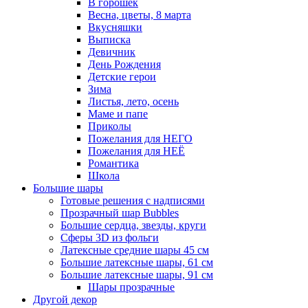
В горошек
Весна, цветы, 8 марта
Вкусняшки
Выписка
Девичник
День Рождения
Детские герои
Зима
Листья, лето, осень
Маме и папе
Приколы
Пожелания для НЕГО
Пожелания для НЕЁ
Романтика
Школа
Большие шары
Готовые решения с надписями
Прозрачный шар Bubbles
Большие сердца, звезды, круги
Сферы 3D из фольги
Латексные средние шары 45 см
Большие латексные шары, 61 см
Большие латексные шары, 91 см
Шары прозрачные
Другой декор