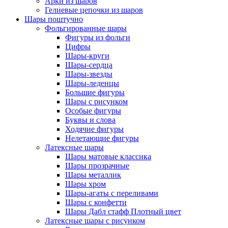
Арки из шаров
Гелиевые цепочки из шаров
Шары поштучно
Фольгированные шары
Фигуры из фольги
Цифры
Шары-круги
Шары-сердца
Шары-звезды
Шары-леденцы
Большие фигуры
Шары с рисунком
Особые фигуры
Буквы и слова
Ходячие фигуры
Нелетающие фигуры
Латексные шары
Шары матовые классика
Шары прозрачные
Шары металлик
Шары хром
Шары-агаты с переливами
Шары с конфетти
Шары Дабл стафф Плотный цвет
Латексные шары с рисунком