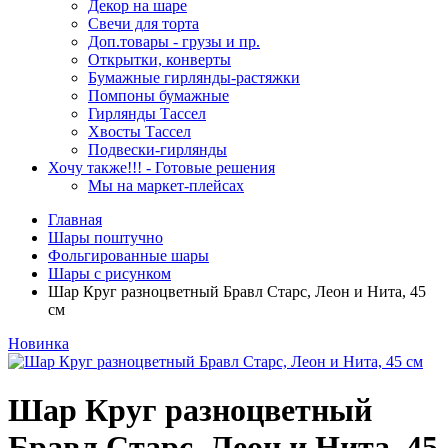
Декор на шаре
Свечи для торта
Доп.товары - грузы и пр.
Открытки, конверты
Бумажные гирлянды-растяжки
Помпоны бумажные
Гирлянды Тассел
Хвосты Тассел
Подвески-гирлянды
Хочу также!!! - Готовые решения
Мы на маркет-плейсах
Главная
Шары поштучно
Фольгированные шары
Шары с рисунком
Шар Круг разноцветный Бравл Старс, Леон и Нита, 45
см
Новинка
Шар Круг разноцветный
Бравл Старс, Леон и Нита, 45