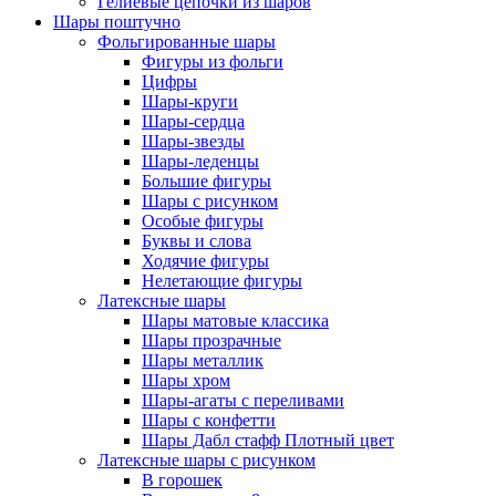
Гелиевые цепочки из шаров
Шары поштучно
Фольгированные шары
Фигуры из фольги
Цифры
Шары-круги
Шары-сердца
Шары-звезды
Шары-леденцы
Большие фигуры
Шары с рисунком
Особые фигуры
Буквы и слова
Ходячие фигуры
Нелетающие фигуры
Латексные шары
Шары матовые классика
Шары прозрачные
Шары металлик
Шары хром
Шары-агаты с переливами
Шары с конфетти
Шары Дабл стафф Плотный цвет
Латексные шары с рисунком
В горошек