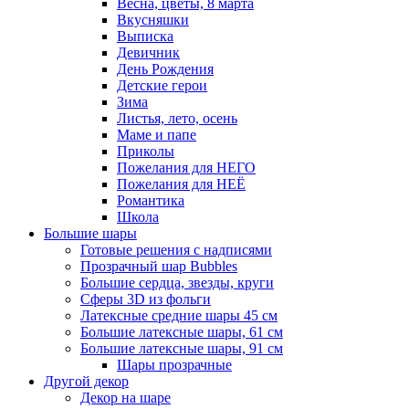
Весна, цветы, 8 марта
Вкусняшки
Выписка
Девичник
День Рождения
Детские герои
Зима
Листья, лето, осень
Маме и папе
Приколы
Пожелания для НЕГО
Пожелания для НЕЁ
Романтика
Школа
Большие шары
Готовые решения с надписями
Прозрачный шар Bubbles
Большие сердца, звезды, круги
Сферы 3D из фольги
Латексные средние шары 45 см
Большие латексные шары, 61 см
Большие латексные шары, 91 см
Шары прозрачные
Другой декор
Декор на шаре