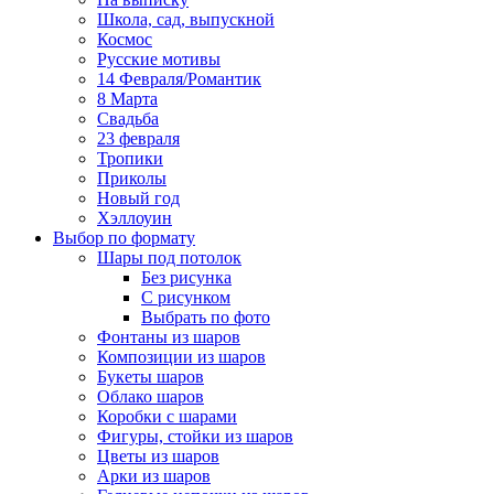
Школа, сад, выпускной
Космос
Русские мотивы
14 Февраля/Романтик
8 Марта
Свадьба
23 февраля
Тропики
Приколы
Новый год
Хэллоуин
Выбор по формату
Шары под потолок
Без рисунка
С рисунком
Выбрать по фото
Фонтаны из шаров
Композиции из шаров
Букеты шаров
Облако шаров
Коробки с шарами
Фигуры, стойки из шаров
Цветы из шаров
Арки из шаров