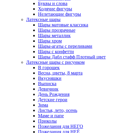
Буквы и слова
Ходячие фигуры
Нелетающие фигуры
Латексные шары
Шары матовые классика
Шары прозрачные
Шары металлик
Шары хром
Шары-агаты с переливами
Шары с конфетти
Шары Дабл стафф Плотный цвет
Латексные шары с рисунком
В горошек
Весна, цветы, 8 марта
Вкусняшки
Выписка
Девичник
День Рождения
Детские герои
Зима
Листья, лето, осень
Маме и папе
Приколы
Пожелания для НЕГО
Пожелания для НЕЁ