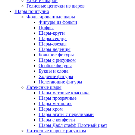
Арки из шаров
Гелиевые цепочки из шаров
Шары поштучно
Фольгированные шары
Фигуры из фольги
Цифры
Шары-круги
Шары-сердца
Шары-звезды
Шары-леденцы
Большие фигуры
Шары с рисунком
Особые фигуры
Буквы и слова
Ходячие фигуры
Нелетающие фигуры
Латексные шары
Шары матовые классика
Шары прозрачные
Шары металлик
Шары хром
Шары-агаты с переливами
Шары с конфетти
Шары Дабл стафф Плотный цвет
Латексные шары с рисунком