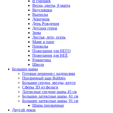
В горошек
Весна, цветы, 8 марта
Вкусняшки
Выписка
Девичник
День Рождения
Детские герои
Зима
Листья, лето, осень
Маме и папе
Приколы
Пожелания для НЕГО
Пожелания для НЕЁ
Романтика
Школа
Большие шары
Готовые решения с надписями
Прозрачный шар Bubbles
Большие сердца, звезды, круги
Сферы 3D из фольги
Латексные средние шары 45 см
Большие латексные шары, 61 см
Большие латексные шары, 91 см
Шары прозрачные
Другой декор