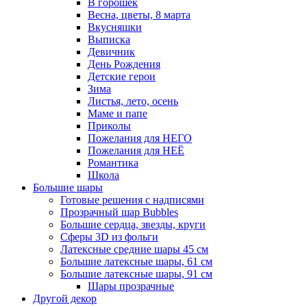
В горошек
Весна, цветы, 8 марта
Вкусняшки
Выписка
Девичник
День Рождения
Детские герои
Зима
Листья, лето, осень
Маме и папе
Приколы
Пожелания для НЕГО
Пожелания для НЕЁ
Романтика
Школа
Большие шары
Готовые решения с надписями
Прозрачный шар Bubbles
Большие сердца, звезды, круги
Сферы 3D из фольги
Латексные средние шары 45 см
Большие латексные шары, 61 см
Большие латексные шары, 91 см
Шары прозрачные
Другой декор