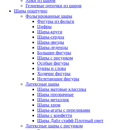
Арки из шаров
Гелиевые цепочки из шаров
Шары поштучно
Фольгированные шары
Фигуры из фольги
Цифры
Шары-круги
Шары-сердца
Шары-звезды
Шары-леденцы
Большие фигуры
Шары с рисунком
Особые фигуры
Буквы и слова
Ходячие фигуры
Нелетающие фигуры
Латексные шары
Шары матовые классика
Шары прозрачные
Шары металлик
Шары хром
Шары-агаты с переливами
Шары с конфетти
Шары Дабл стафф Плотный цвет
Латексные шары с рисунком