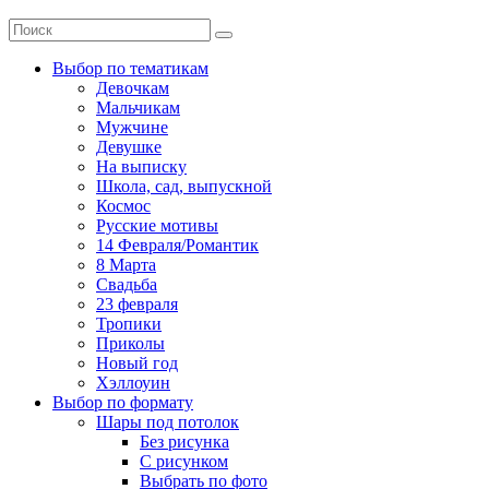
Выбор по тематикам
Девочкам
Мальчикам
Мужчине
Девушке
На выписку
Школа, сад, выпускной
Космос
Русские мотивы
14 Февраля/Романтик
8 Марта
Свадьба
23 февраля
Тропики
Приколы
Новый год
Хэллоуин
Выбор по формату
Шары под потолок
Без рисунка
С рисунком
Выбрать по фото