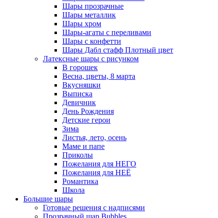
Шары прозрачные
Шары металлик
Шары хром
Шары-агаты с переливами
Шары с конфетти
Шары Дабл стафф Плотный цвет
Латексные шары с рисунком
В горошек
Весна, цветы, 8 марта
Вкусняшки
Выписка
Девичник
День Рождения
Детские герои
Зима
Листья, лето, осень
Маме и папе
Приколы
Пожелания для НЕГО
Пожелания для НЕЁ
Романтика
Школа
Большие шары
Готовые решения с надписями
Прозрачный шар Bubbles