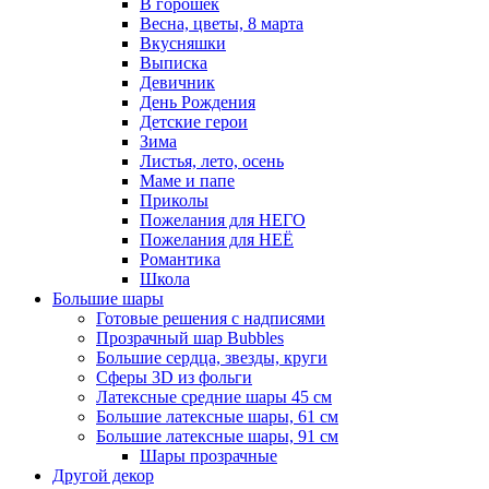
В горошек
Весна, цветы, 8 марта
Вкусняшки
Выписка
Девичник
День Рождения
Детские герои
Зима
Листья, лето, осень
Маме и папе
Приколы
Пожелания для НЕГО
Пожелания для НЕЁ
Романтика
Школа
Большие шары
Готовые решения с надписями
Прозрачный шар Bubbles
Большие сердца, звезды, круги
Сферы 3D из фольги
Латексные средние шары 45 см
Большие латексные шары, 61 см
Большие латексные шары, 91 см
Шары прозрачные
Другой декор