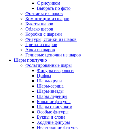
С рисунком
Выбрать по фото
Фонтаны из шаров
Композиции из шаров
Букеты шаров
Облако шаров
Коробки с шарами
Фигуры, стойки из шаров
Цветы из шаров
Арки из шаров
Гелиевые цепочки из шаров
Шары поштучно
Фольгированные шары
Фигуры из фольги
Цифры
Шары-круги
Шары-сердца
Шары-звезды
Шары-леденцы
Большие фигуры
Шары с рисунком
Особые фигуры
Буквы и слова
Ходячие фигуры
Нелетающие фигуры