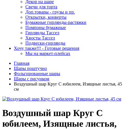
Декор на шаре
Свечи для торта
Доп.товары - грузы и пр.
Открытки, конверты
Бумажные гирлянды-растяжки
Помпоны бумажные
Гирлянды Тассел
Хвосты Тассел
Подвески-гирлянды
Хочу также!!! - Готовые решения
Мы на маркет-плейсах
Главная
Шары поштучно
Фольгированные шары
Шары с рисунком
Воздушный шар Круг С юбилеем, Изящные листья, 45
см
Воздушный шар Круг С
юбилеем, Изящные листья,