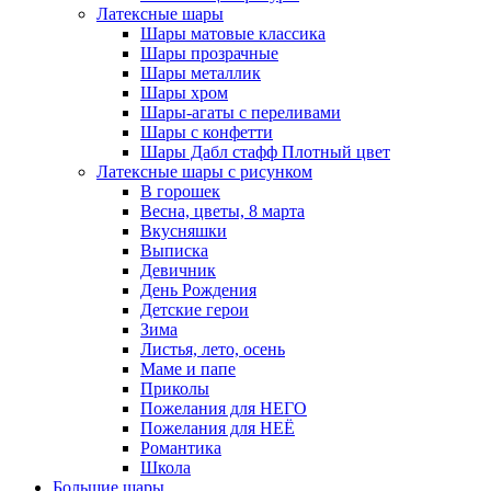
Латексные шары
Шары матовые классика
Шары прозрачные
Шары металлик
Шары хром
Шары-агаты с переливами
Шары с конфетти
Шары Дабл стафф Плотный цвет
Латексные шары с рисунком
В горошек
Весна, цветы, 8 марта
Вкусняшки
Выписка
Девичник
День Рождения
Детские герои
Зима
Листья, лето, осень
Маме и папе
Приколы
Пожелания для НЕГО
Пожелания для НЕЁ
Романтика
Школа
Большие шары