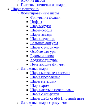
Арки из шаров
Гелиевые цепочки из шаров
Шары поштучно
Фольгированные шары
Фигуры из фольги
Цифры
Шары-круги
Шары-сердца
Шары-звезды
Шары-леденцы
Большие фигуры
Шары с рисунком
Особые фигуры
Буквы и слова
Ходячие фигуры
Нелетающие фигуры
Латексные шары
Шары матовые классика
Шары прозрачные
Шары металлик
Шары хром
Шары-агаты с переливами
Шары с конфетти
Шары Дабл стафф Плотный цвет
Латексные шары с рисунком