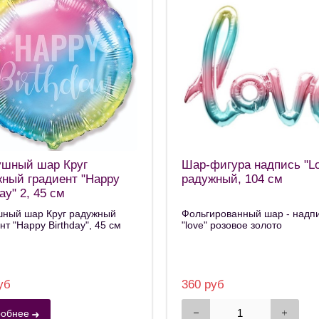
ушный шар Круг
Шар-фигура надпись "L
ный градиент "Happy
радужный, 104 см
day" 2, 45 см
шный шар Круг радужный
Фольгированный шар - надп
нт "Happy Birthday", 45 см
"love" розовое золото
уб
360 руб
обнее