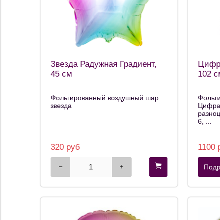
Звезда Радужная Градиент,
Цифр
45 см
102 с
Фольгированный воздушный шар
Фольг
звезда
Цифра 
разноцв
6, ...
320 руб
1100 
Подр