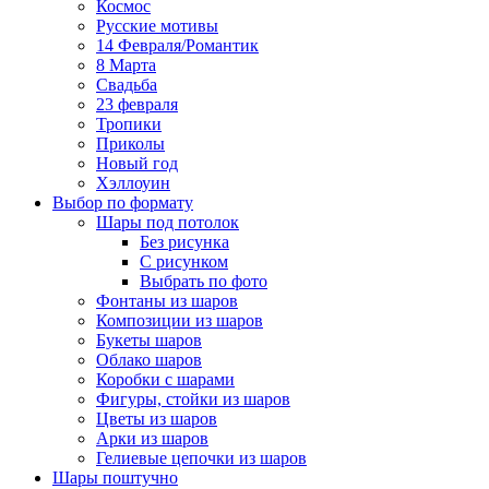
Космос
Русские мотивы
14 Февраля/Романтик
8 Марта
Свадьба
23 февраля
Тропики
Приколы
Новый год
Хэллоуин
Выбор по формату
Шары под потолок
Без рисунка
С рисунком
Выбрать по фото
Фонтаны из шаров
Композиции из шаров
Букеты шаров
Облако шаров
Коробки с шарами
Фигуры, стойки из шаров
Цветы из шаров
Арки из шаров
Гелиевые цепочки из шаров
Шары поштучно