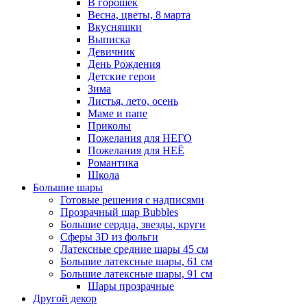
В горошек
Весна, цветы, 8 марта
Вкусняшки
Выписка
Девичник
День Рождения
Детские герои
Зима
Листья, лето, осень
Маме и папе
Приколы
Пожелания для НЕГО
Пожелания для НЕЁ
Романтика
Школа
Большие шары
Готовые решения с надписями
Прозрачный шар Bubbles
Большие сердца, звезды, круги
Сферы 3D из фольги
Латексные средние шары 45 см
Большие латексные шары, 61 см
Большие латексные шары, 91 см
Шары прозрачные
Другой декор