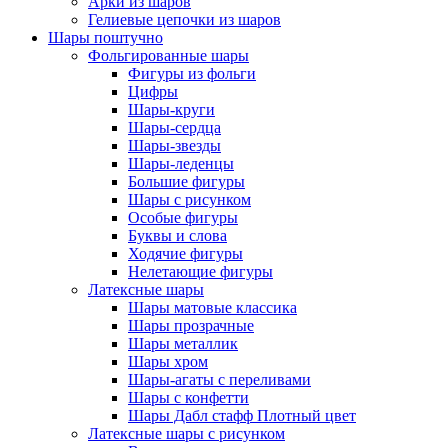
Арки из шаров
Гелиевые цепочки из шаров
Шары поштучно
Фольгированные шары
Фигуры из фольги
Цифры
Шары-круги
Шары-сердца
Шары-звезды
Шары-леденцы
Большие фигуры
Шары с рисунком
Особые фигуры
Буквы и слова
Ходячие фигуры
Нелетающие фигуры
Латексные шары
Шары матовые классика
Шары прозрачные
Шары металлик
Шары хром
Шары-агаты с переливами
Шары с конфетти
Шары Дабл стафф Плотный цвет
Латексные шары с рисунком