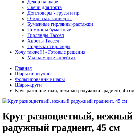
Декор на шаре
Свечи для торта
Доп.товары - грузы и пр.
Открытки, конверты
Бумажные гирлянды-растяжки
Помпоны бумажные
Гирлянды Тассел
Хвосты Тассел
Подвески-гирлянды
Хочу также!!! - Готовые решения
Мы на маркет-плейсах
Главная
Шары поштучно
Фольгированные шары
Шары-круги
Круг разноцветный, нежный радужный градиент, 45 см
Круг разноцветный, нежный
радужный градиент, 45 см