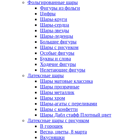
Фольгированные шары
Фигуры из фольги
Цифры
Шары-круги
Шары-сердца
Шары-звезды
Шары-леденцы
Большие фигуры
Шары с рисунком
Особые фигуры
Буквы и слова
Ходячие фигуры
Нелетающие фигуры
Латексные шары
Шары матовые классика
Шары прозрачные
Шары металлик
Шары хром
Шары-агаты с переливами
Шары с конфетти
Шары Дабл стафф Плотный цвет
Латексные шары с рисунком
В горошек
Весна, цветы, 8 марта
Вкусняшки