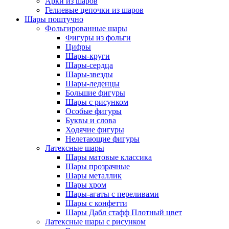
Арки из шаров
Гелиевые цепочки из шаров
Шары поштучно
Фольгированные шары
Фигуры из фольги
Цифры
Шары-круги
Шары-сердца
Шары-звезды
Шары-леденцы
Большие фигуры
Шары с рисунком
Особые фигуры
Буквы и слова
Ходячие фигуры
Нелетающие фигуры
Латексные шары
Шары матовые классика
Шары прозрачные
Шары металлик
Шары хром
Шары-агаты с переливами
Шары с конфетти
Шары Дабл стафф Плотный цвет
Латексные шары с рисунком