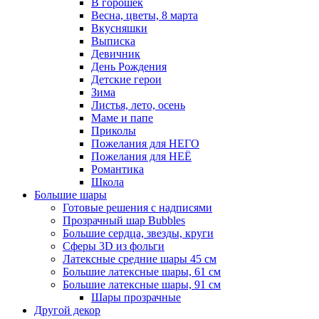
В горошек
Весна, цветы, 8 марта
Вкусняшки
Выписка
Девичник
День Рождения
Детские герои
Зима
Листья, лето, осень
Маме и папе
Приколы
Пожелания для НЕГО
Пожелания для НЕЁ
Романтика
Школа
Большие шары
Готовые решения с надписями
Прозрачный шар Bubbles
Большие сердца, звезды, круги
Сферы 3D из фольги
Латексные средние шары 45 см
Большие латексные шары, 61 см
Большие латексные шары, 91 см
Шары прозрачные
Другой декор