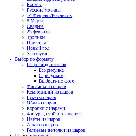
Космос
Русские мотивы
14 Февраля/Романтик
8 Марта
Свадьба
23 февраля
Тропики
Приколы
Новый год
Хэллоуин
Выбор по формату
Шары под потолок
Без рисунка
С рисунком
Выбрать по фото
Фонтаны из шаров
Композиции из шаров
Букеты шаров
Облако шаров
Коробки с шарами
Фигуры, стойки из шаров
Цветы из шаров
Арки из шаров
Гелиевые цепочки из шаров
Шары поштучно