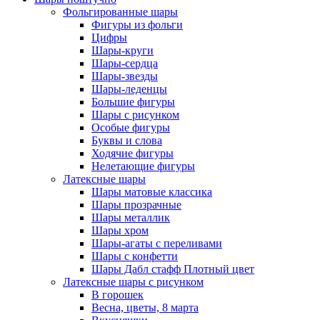
Фольгированные шары
Фигуры из фольги
Цифры
Шары-круги
Шары-сердца
Шары-звезды
Шары-леденцы
Большие фигуры
Шары с рисунком
Особые фигуры
Буквы и слова
Ходячие фигуры
Нелетающие фигуры
Латексные шары
Шары матовые классика
Шары прозрачные
Шары металлик
Шары хром
Шары-агаты с переливами
Шары с конфетти
Шары Дабл стафф Плотный цвет
Латексные шары с рисунком
В горошек
Весна, цветы, 8 марта