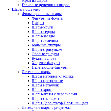
Арки из шаров
Гелиевые цепочки из шаров
Шары поштучно
Фольгированные шары
Фигуры из фольги
Цифры
Шары-круги
Шары-сердца
Шары-звезды
Шары-леденцы
Большие фигуры
Шары с рисунком
Особые фигуры
Буквы и слова
Ходячие фигуры
Нелетающие фигуры
Латексные шары
Шары матовые классика
Шары прозрачные
Шары металлик
Шары хром
Шары-агаты с переливами
Шары с конфетти
Шары Дабл стафф Плотный цвет
Латексные шары с рисунком