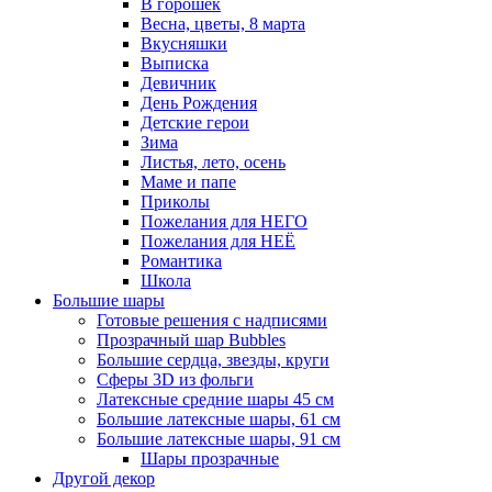
В горошек
Весна, цветы, 8 марта
Вкусняшки
Выписка
Девичник
День Рождения
Детские герои
Зима
Листья, лето, осень
Маме и папе
Приколы
Пожелания для НЕГО
Пожелания для НЕЁ
Романтика
Школа
Большие шары
Готовые решения с надписями
Прозрачный шар Bubbles
Большие сердца, звезды, круги
Сферы 3D из фольги
Латексные средние шары 45 см
Большие латексные шары, 61 см
Большие латексные шары, 91 см
Шары прозрачные
Другой декор