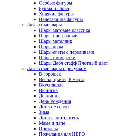
Особые фигуры
Буквы и слова
Ходячие фигуры
Нелетающие фигуры
Латексные шары
Шары матовые классика
Шары прозрачные
Шары металлик
Шары хром
Шары-агаты с переливами
Шары с конфетти
Шары Дабл стафф Плотный цвет
Латексные шары с рисунком
В горошек
Весна, цветы, 8 марта
Вкусняшки
Выписка
Девичник
День Рождения
Детские герои
Зима
Листья, лето, осень
Маме и папе
Приколы
Пожелания для НЕГО