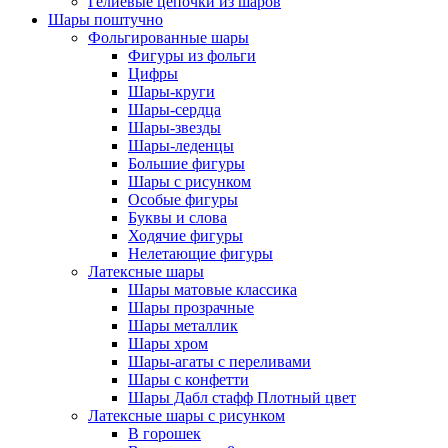
Гелиевые цепочки из шаров
Шары поштучно
Фольгированные шары
Фигуры из фольги
Цифры
Шары-круги
Шары-сердца
Шары-звезды
Шары-леденцы
Большие фигуры
Шары с рисунком
Особые фигуры
Буквы и слова
Ходячие фигуры
Нелетающие фигуры
Латексные шары
Шары матовые классика
Шары прозрачные
Шары металлик
Шары хром
Шары-агаты с переливами
Шары с конфетти
Шары Дабл стафф Плотный цвет
Латексные шары с рисунком
В горошек