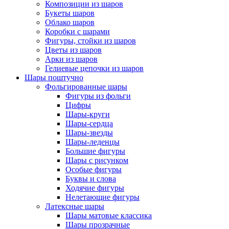
Композиции из шаров
Букеты шаров
Облако шаров
Коробки с шарами
Фигуры, стойки из шаров
Цветы из шаров
Арки из шаров
Гелиевые цепочки из шаров
Шары поштучно
Фольгированные шары
Фигуры из фольги
Цифры
Шары-круги
Шары-сердца
Шары-звезды
Шары-леденцы
Большие фигуры
Шары с рисунком
Особые фигуры
Буквы и слова
Ходячие фигуры
Нелетающие фигуры
Латексные шары
Шары матовые классика
Шары прозрачные