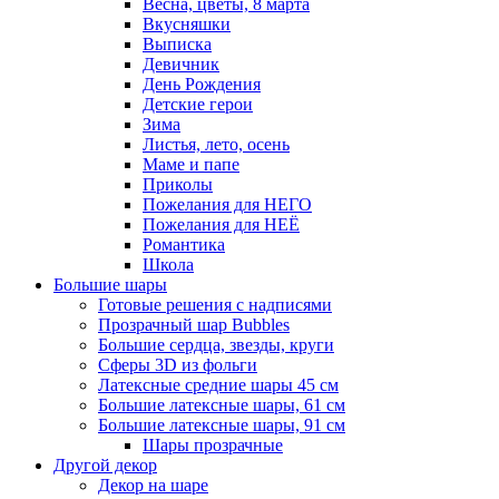
Весна, цветы, 8 марта
Вкусняшки
Выписка
Девичник
День Рождения
Детские герои
Зима
Листья, лето, осень
Маме и папе
Приколы
Пожелания для НЕГО
Пожелания для НЕЁ
Романтика
Школа
Большие шары
Готовые решения с надписями
Прозрачный шар Bubbles
Большие сердца, звезды, круги
Сферы 3D из фольги
Латексные средние шары 45 см
Большие латексные шары, 61 см
Большие латексные шары, 91 см
Шары прозрачные
Другой декор
Декор на шаре