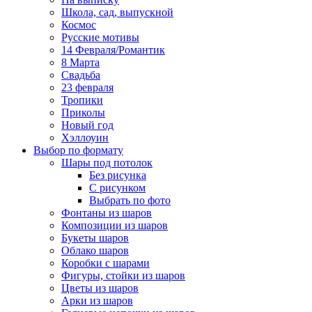
Школа, сад, выпускной
Космос
Русские мотивы
14 Февраля/Романтик
8 Марта
Свадьба
23 февраля
Тропики
Приколы
Новый год
Хэллоуин
Выбор по формату
Шары под потолок
Без рисунка
С рисунком
Выбрать по фото
Фонтаны из шаров
Композиции из шаров
Букеты шаров
Облако шаров
Коробки с шарами
Фигуры, стойки из шаров
Цветы из шаров
Арки из шаров