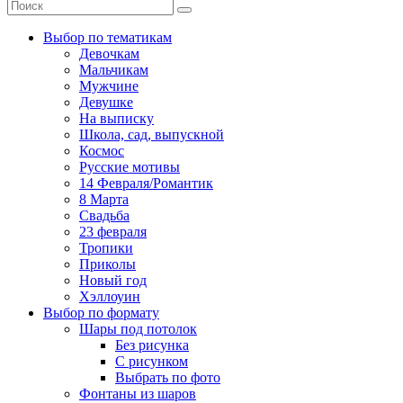
Выбор по тематикам
Девочкам
Мальчикам
Мужчине
Девушке
На выписку
Школа, сад, выпускной
Космос
Русские мотивы
14 Февраля/Романтик
8 Марта
Свадьба
23 февраля
Тропики
Приколы
Новый год
Хэллоуин
Выбор по формату
Шары под потолок
Без рисунка
С рисунком
Выбрать по фото
Фонтаны из шаров