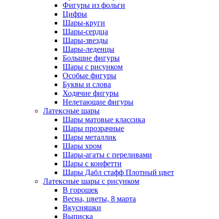
Фигуры из фольги
Цифры
Шары-круги
Шары-сердца
Шары-звезды
Шары-леденцы
Большие фигуры
Шары с рисунком
Особые фигуры
Буквы и слова
Ходячие фигуры
Нелетающие фигуры
Латексные шары
Шары матовые классика
Шары прозрачные
Шары металлик
Шары хром
Шары-агаты с переливами
Шары с конфетти
Шары Дабл стафф Плотный цвет
Латексные шары с рисунком
В горошек
Весна, цветы, 8 марта
Вкусняшки
Выписка