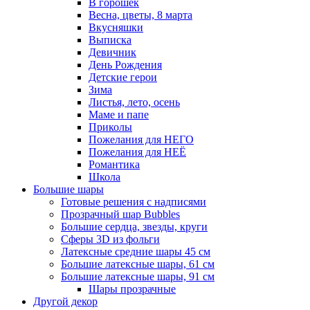
В горошек
Весна, цветы, 8 марта
Вкусняшки
Выписка
Девичник
День Рождения
Детские герои
Зима
Листья, лето, осень
Маме и папе
Приколы
Пожелания для НЕГО
Пожелания для НЕЁ
Романтика
Школа
Большие шары
Готовые решения с надписями
Прозрачный шар Bubbles
Большие сердца, звезды, круги
Сферы 3D из фольги
Латексные средние шары 45 см
Большие латексные шары, 61 см
Большие латексные шары, 91 см
Шары прозрачные
Другой декор