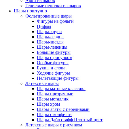
Арки из шаров
Гелиевые цепочки из шаров
Шары поштучно
Фольгированные шары
Фигуры из фольги
Цифры
Шары-круги
Шары-сердца
Шары-звезды
Шары-леденцы
Большие фигуры
Шары с рисунком
Особые фигуры
Буквы и слова
Ходячие фигуры
Нелетающие фигуры
Латексные шары
Шары матовые классика
Шары прозрачные
Шары металлик
Шары хром
Шары-агаты с переливами
Шары с конфетти
Шары Дабл стафф Плотный цвет
Латексные шары с рисунком