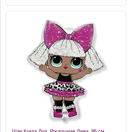
Шар Кукла Лол, Роскошная Дива, 86 см