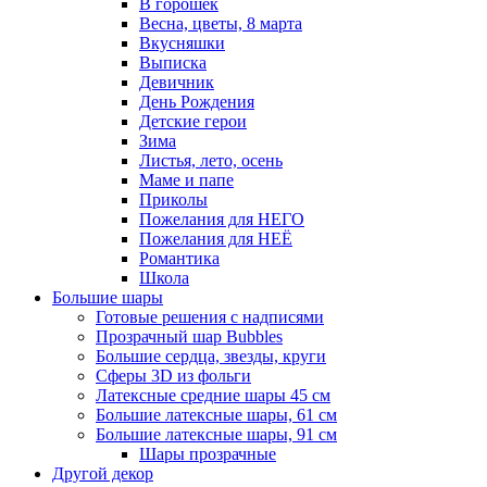
В горошек
Весна, цветы, 8 марта
Вкусняшки
Выписка
Девичник
День Рождения
Детские герои
Зима
Листья, лето, осень
Маме и папе
Приколы
Пожелания для НЕГО
Пожелания для НЕЁ
Романтика
Школа
Большие шары
Готовые решения с надписями
Прозрачный шар Bubbles
Большие сердца, звезды, круги
Сферы 3D из фольги
Латексные средние шары 45 см
Большие латексные шары, 61 см
Большие латексные шары, 91 см
Шары прозрачные
Другой декор