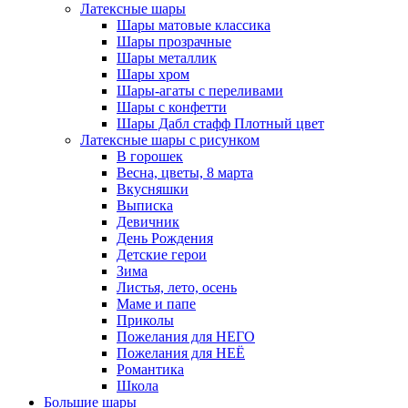
Латексные шары
Шары матовые классика
Шары прозрачные
Шары металлик
Шары хром
Шары-агаты с переливами
Шары с конфетти
Шары Дабл стафф Плотный цвет
Латексные шары с рисунком
В горошек
Весна, цветы, 8 марта
Вкусняшки
Выписка
Девичник
День Рождения
Детские герои
Зима
Листья, лето, осень
Маме и папе
Приколы
Пожелания для НЕГО
Пожелания для НЕЁ
Романтика
Школа
Большие шары