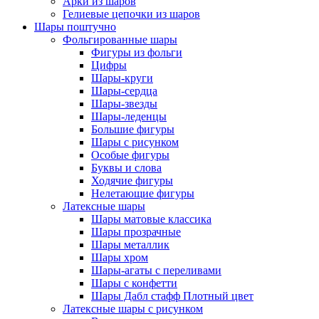
Арки из шаров
Гелиевые цепочки из шаров
Шары поштучно
Фольгированные шары
Фигуры из фольги
Цифры
Шары-круги
Шары-сердца
Шары-звезды
Шары-леденцы
Большие фигуры
Шары с рисунком
Особые фигуры
Буквы и слова
Ходячие фигуры
Нелетающие фигуры
Латексные шары
Шары матовые классика
Шары прозрачные
Шары металлик
Шары хром
Шары-агаты с переливами
Шары с конфетти
Шары Дабл стафф Плотный цвет
Латексные шары с рисунком