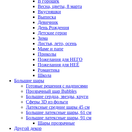
В горошек
Весна, цветы, 8 марта
Вкусняшки
Выписка
Девичник
День Рождения
Детские герои
Зима
Листья, лето, осень
Маме и папе
Приколы
Пожелания для НЕГО
Пожелания для НЕЁ
Романтика
Школа
Большие шары
Готовые решения с надписями
Прозрачный шар Bubbles
Большие сердца, звезды, круги
Сферы 3D из фольги
Латексные средние шары 45 см
Большие латексные шары, 61 см
Большие латексные шары, 91 см
Шары прозрачные
Другой декор