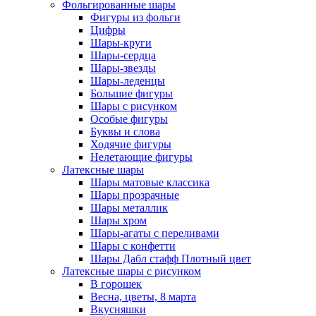
Фольгированные шары
Фигуры из фольги
Цифры
Шары-круги
Шары-сердца
Шары-звезды
Шары-леденцы
Большие фигуры
Шары с рисунком
Особые фигуры
Буквы и слова
Ходячие фигуры
Нелетающие фигуры
Латексные шары
Шары матовые классика
Шары прозрачные
Шары металлик
Шары хром
Шары-агаты с переливами
Шары с конфетти
Шары Дабл стафф Плотный цвет
Латексные шары с рисунком
В горошек
Весна, цветы, 8 марта
Вкусняшки