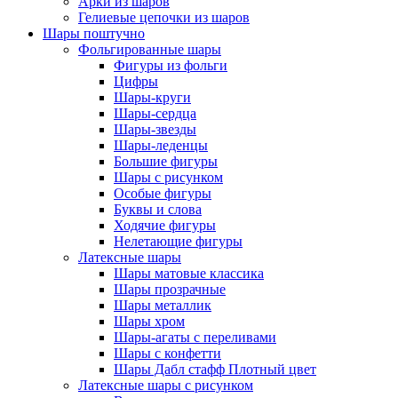
Арки из шаров
Гелиевые цепочки из шаров
Шары поштучно
Фольгированные шары
Фигуры из фольги
Цифры
Шары-круги
Шары-сердца
Шары-звезды
Шары-леденцы
Большие фигуры
Шары с рисунком
Особые фигуры
Буквы и слова
Ходячие фигуры
Нелетающие фигуры
Латексные шары
Шары матовые классика
Шары прозрачные
Шары металлик
Шары хром
Шары-агаты с переливами
Шары с конфетти
Шары Дабл стафф Плотный цвет
Латексные шары с рисунком