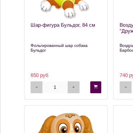
Шар-фигура Бульдог, 84 см
Возд
"Друж
Фольгированный шар собака
Возду
Бульдог
Барбос
650 руб
740 р