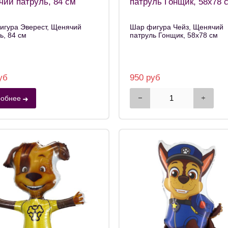
ий патруль, 84 см
патруль Гонщик, 58х78 
игура Эверест, Щенячий
Шар фигура Чейз, Щенячий
ь, 84 см
патруль Гонщик, 58х78 см
уб
950 руб
обнее