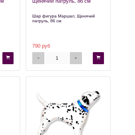
см
Щенячий патруль, 86 см
Шар фигура Маршал, Щенячий
патруль, 86 см
790 руб