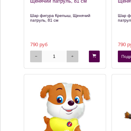
Щенячий патруль, 81 см
Щеняч
Шар фигура Крепыш, Щенячий
Шар ф
патруль, 81 см
патрул
790 руб
790 р
Подр