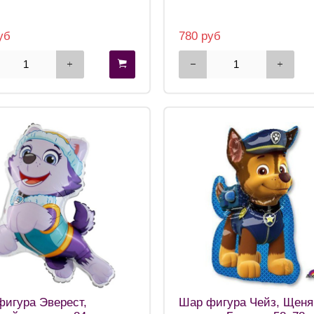
уб
780 руб
игура Эверест,
Шар фигура Чейз, Щен