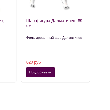
ик,
Шар-фигура Далматинец, 89
м
см
Фольгированный шар Далматинец
620 руб
Подробнее