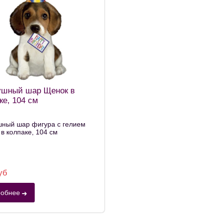
ушный шар Щенок в
ке, 104 см
шный шар фигура с гелием
в колпаке, 104 см
уб
обнее