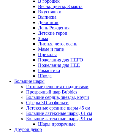
В горошек
Весна, цветы, 8 марта
Вкусняшки
Выписка
Девичник
День Рождения
Детские герои
Зима
Листья, лето, осень
Маме и папе
Приколы
Пожелания для НЕГО
Пожелания для НЕЁ
Романтика
Школа
Большие шары
Готовые решения с надписями
Прозрачный шар Bubbles
Большие сердца, звезды, круги
Сферы 3D из фольги
Латексные средние шары 45 см
Большие латексные шары, 61 см
Большие латексные шары, 91 см
Шары прозрачные
Другой декор