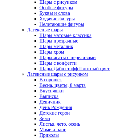
Шары с рисунком
Особые фигуры
Буквы и слова
Ходячие фигуры
Нелетающие фигуры
Латексные шары
Шары матовые классика
Шары прозрачные
Шары металлик
Шары хром
Шары-агаты с переливами
Шары с конфетти
Шары Дабл стафф Плотный цвет
Латексные шары с рисунком
В горошек
Весна, цветы, 8 марта
Вкусняшки
Выписка
Девичник
День Рождения
Детские герои
Зима
Листья, лето, осень
Маме и папе
Приколы