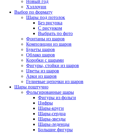
Новый год
Хэллоуин
Выбор по формату
Шары под потолок
Без рисунка
С рисунком
Выбрать по фото
Фонтаны из шаров
Композиции из шаров
Букеты шаров
Облако шаров
Коробки с шарами
Фигуры, стойки из шаров
Цветы из шаров
Арки из шаров
Гелиевые цепочки из шаров
Шары поштучно
Фольгированные шары
Фигуры из фольги
Цифры
Шары-круги
Шары-сердца
Шары-звезды
Шары-леденцы
Большие фигуры