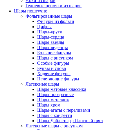
Арки из шаров
Гелиевые цепочки из шаров
Шары поштучно
Фольгированные шары
Фигуры из фольги
Цифры
Шары-круги
Шары-сердца
Шары-звезды
Шары-леденцы
Большие фигуры
Шары с рисунком
Особые фигуры
Буквы и слова
Ходячие фигуры
Нелетающие фигуры
Латексные шары
Шары матовые классика
Шары прозрачные
Шары металлик
Шары хром
Шары-агаты с переливами
Шары с конфетти
Шары Дабл стафф Плотный цвет
Латексные шары с рисунком