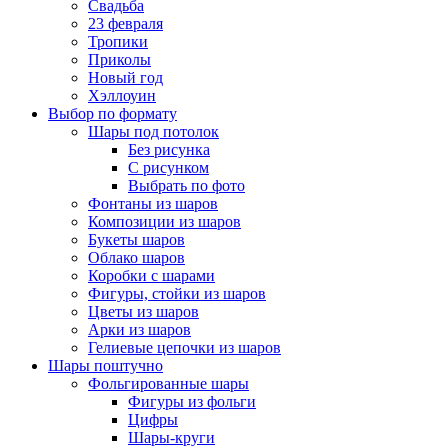
Свадьба
23 февраля
Тропики
Приколы
Новый год
Хэллоуин
Выбор по формату
Шары под потолок
Без рисунка
С рисунком
Выбрать по фото
Фонтаны из шаров
Композиции из шаров
Букеты шаров
Облако шаров
Коробки с шарами
Фигуры, стойки из шаров
Цветы из шаров
Арки из шаров
Гелиевые цепочки из шаров
Шары поштучно
Фольгированные шары
Фигуры из фольги
Цифры
Шары-круги