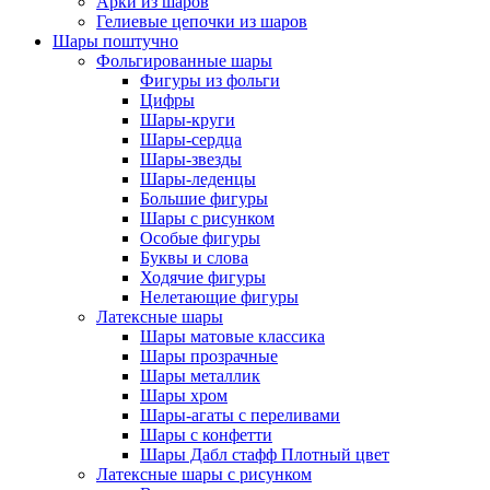
Арки из шаров
Гелиевые цепочки из шаров
Шары поштучно
Фольгированные шары
Фигуры из фольги
Цифры
Шары-круги
Шары-сердца
Шары-звезды
Шары-леденцы
Большие фигуры
Шары с рисунком
Особые фигуры
Буквы и слова
Ходячие фигуры
Нелетающие фигуры
Латексные шары
Шары матовые классика
Шары прозрачные
Шары металлик
Шары хром
Шары-агаты с переливами
Шары с конфетти
Шары Дабл стафф Плотный цвет
Латексные шары с рисунком