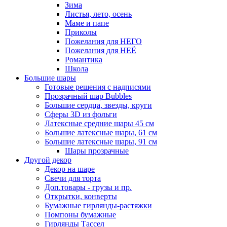
Зима
Листья, лето, осень
Маме и папе
Приколы
Пожелания для НЕГО
Пожелания для НЕЁ
Романтика
Школа
Большие шары
Готовые решения с надписями
Прозрачный шар Bubbles
Большие сердца, звезды, круги
Сферы 3D из фольги
Латексные средние шары 45 см
Большие латексные шары, 61 см
Большие латексные шары, 91 см
Шары прозрачные
Другой декор
Декор на шаре
Свечи для торта
Доп.товары - грузы и пр.
Открытки, конверты
Бумажные гирлянды-растяжки
Помпоны бумажные
Гирлянды Тассел