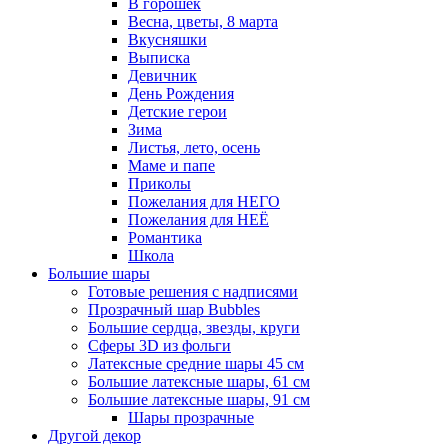
В горошек
Весна, цветы, 8 марта
Вкусняшки
Выписка
Девичник
День Рождения
Детские герои
Зима
Листья, лето, осень
Маме и папе
Приколы
Пожелания для НЕГО
Пожелания для НЕЁ
Романтика
Школа
Большие шары
Готовые решения с надписями
Прозрачный шар Bubbles
Большие сердца, звезды, круги
Сферы 3D из фольги
Латексные средние шары 45 см
Большие латексные шары, 61 см
Большие латексные шары, 91 см
Шары прозрачные
Другой декор