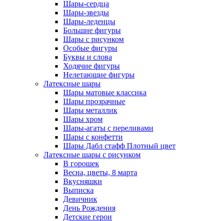
Шары-сердца
Шары-звезды
Шары-леденцы
Большие фигуры
Шары с рисунком
Особые фигуры
Буквы и слова
Ходячие фигуры
Нелетающие фигуры
Латексные шары
Шары матовые классика
Шары прозрачные
Шары металлик
Шары хром
Шары-агаты с переливами
Шары с конфетти
Шары Дабл стафф Плотный цвет
Латексные шары с рисунком
В горошек
Весна, цветы, 8 марта
Вкусняшки
Выписка
Девичник
День Рождения
Детские герои