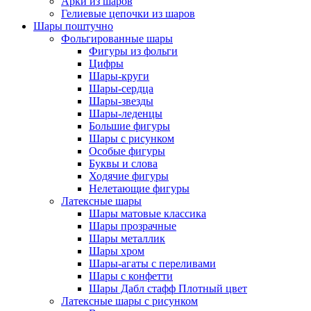
Арки из шаров
Гелиевые цепочки из шаров
Шары поштучно
Фольгированные шары
Фигуры из фольги
Цифры
Шары-круги
Шары-сердца
Шары-звезды
Шары-леденцы
Большие фигуры
Шары с рисунком
Особые фигуры
Буквы и слова
Ходячие фигуры
Нелетающие фигуры
Латексные шары
Шары матовые классика
Шары прозрачные
Шары металлик
Шары хром
Шары-агаты с переливами
Шары с конфетти
Шары Дабл стафф Плотный цвет
Латексные шары с рисунком