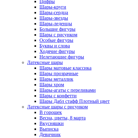
Цифры
Шары-круги
Шары-сердца
Шары-звезды
Шары-леденцы
Большие фигуры
Шары с рисунком
Особые фигуры
Буквы и слова
Ходячие фигуры
Нелетающие фигуры
Латексные шары
Шары матовые классика
Шары прозрачные
Шары металлик
Шары хром
Шары-агаты с переливами
Шары с конфетти
Шары Дабл стафф Плотный цвет
Латексные шары с рисунком
В горошек
Весна, цветы, 8 марта
Вкусняшки
Выписка
Девичник