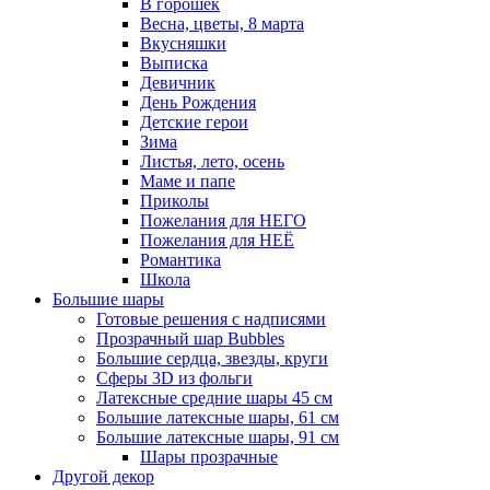
В горошек
Весна, цветы, 8 марта
Вкусняшки
Выписка
Девичник
День Рождения
Детские герои
Зима
Листья, лето, осень
Маме и папе
Приколы
Пожелания для НЕГО
Пожелания для НЕЁ
Романтика
Школа
Большие шары
Готовые решения с надписями
Прозрачный шар Bubbles
Большие сердца, звезды, круги
Сферы 3D из фольги
Латексные средние шары 45 см
Большие латексные шары, 61 см
Большие латексные шары, 91 см
Шары прозрачные
Другой декор