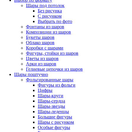
Выбор по формату
Шары под потолок
Без рисунка
С рисунком
Выбрать по фото
Фонтаны из шаров
Композиции из шаров
Букеты шаров
Облако шаров
Коробки с шарами
Фигуры, стойки из шаров
Цветы из шаров
Арки из шаров
Гелиевые цепочки из шаров
Шары поштучно
Фольгированные шары
Фигуры из фольги
Цифры
Шары-круги
Шары-сердца
Шары-звезды
Шары-леденцы
Большие фигуры
Шары с рисунком
Особые фигуры