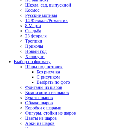
Школа, сад, выпускной
Космос
Русские мотивы
14 Февраля/Романтик
8 Марта
Свадьба
23 февраля
Тропики
Приколы
Новый год
Хэллоуин
Выбор по формату
Шары под потолок
Без рисунка
С рисунком
Выбрать по фото
Фонтаны из шаров
Композиции из шаров
Букеты шаров
Облако шаров
Коробки с шарами
Фигуры, стойки из шаров
Цветы из шаров
Арки из шаров