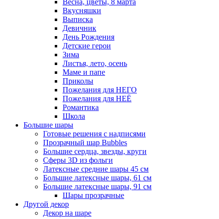
Весна, цветы, 8 марта
Вкусняшки
Выписка
Девичник
День Рождения
Детские герои
Зима
Листья, лето, осень
Маме и папе
Приколы
Пожелания для НЕГО
Пожелания для НЕЁ
Романтика
Школа
Большие шары
Готовые решения с надписями
Прозрачный шар Bubbles
Большие сердца, звезды, круги
Сферы 3D из фольги
Латексные средние шары 45 см
Большие латексные шары, 61 см
Большие латексные шары, 91 см
Шары прозрачные
Другой декор
Декор на шаре