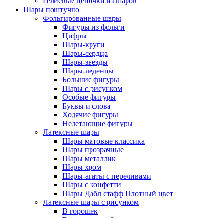
Гелиевые цепочки из шаров
Шары поштучно
Фольгированные шары
Фигуры из фольги
Цифры
Шары-круги
Шары-сердца
Шары-звезды
Шары-леденцы
Большие фигуры
Шары с рисунком
Особые фигуры
Буквы и слова
Ходячие фигуры
Нелетающие фигуры
Латексные шары
Шары матовые классика
Шары прозрачные
Шары металлик
Шары хром
Шары-агаты с переливами
Шары с конфетти
Шары Дабл стафф Плотный цвет
Латексные шары с рисунком
В горошек