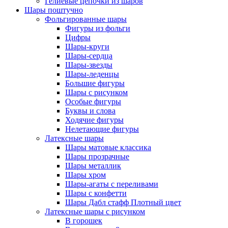
Гелиевые цепочки из шаров
Шары поштучно
Фольгированные шары
Фигуры из фольги
Цифры
Шары-круги
Шары-сердца
Шары-звезды
Шары-леденцы
Большие фигуры
Шары с рисунком
Особые фигуры
Буквы и слова
Ходячие фигуры
Нелетающие фигуры
Латексные шары
Шары матовые классика
Шары прозрачные
Шары металлик
Шары хром
Шары-агаты с переливами
Шары с конфетти
Шары Дабл стафф Плотный цвет
Латексные шары с рисунком
В горошек