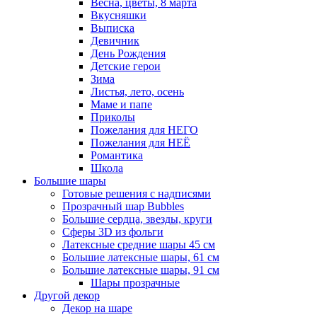
Весна, цветы, 8 марта
Вкусняшки
Выписка
Девичник
День Рождения
Детские герои
Зима
Листья, лето, осень
Маме и папе
Приколы
Пожелания для НЕГО
Пожелания для НЕЁ
Романтика
Школа
Большие шары
Готовые решения с надписями
Прозрачный шар Bubbles
Большие сердца, звезды, круги
Сферы 3D из фольги
Латексные средние шары 45 см
Большие латексные шары, 61 см
Большие латексные шары, 91 см
Шары прозрачные
Другой декор
Декор на шаре