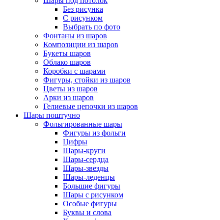
Шары под потолок
Без рисунка
С рисунком
Выбрать по фото
Фонтаны из шаров
Композиции из шаров
Букеты шаров
Облако шаров
Коробки с шарами
Фигуры, стойки из шаров
Цветы из шаров
Арки из шаров
Гелиевые цепочки из шаров
Шары поштучно
Фольгированные шары
Фигуры из фольги
Цифры
Шары-круги
Шары-сердца
Шары-звезды
Шары-леденцы
Большие фигуры
Шары с рисунком
Особые фигуры
Буквы и слова