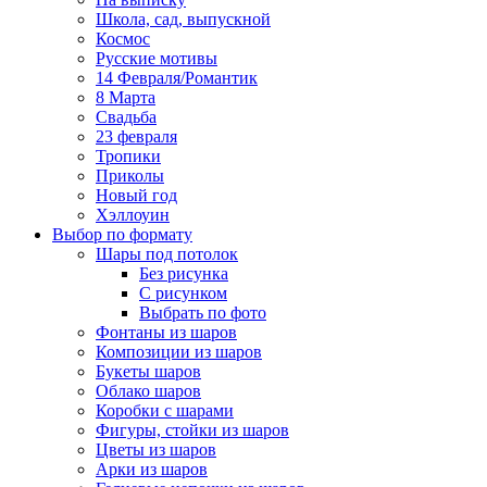
Школа, сад, выпускной
Космос
Русские мотивы
14 Февраля/Романтик
8 Марта
Свадьба
23 февраля
Тропики
Приколы
Новый год
Хэллоуин
Выбор по формату
Шары под потолок
Без рисунка
С рисунком
Выбрать по фото
Фонтаны из шаров
Композиции из шаров
Букеты шаров
Облако шаров
Коробки с шарами
Фигуры, стойки из шаров
Цветы из шаров
Арки из шаров