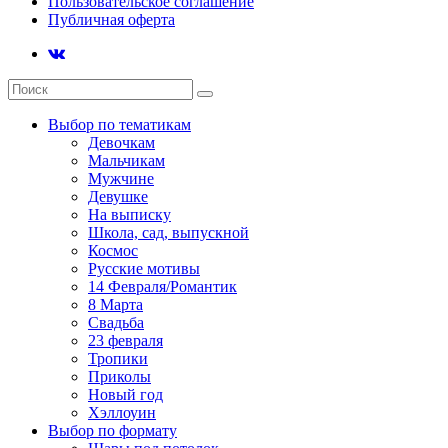
Пользовательское соглашение
Публичная оферта
Выбор по тематикам
Девочкам
Мальчикам
Мужчине
Девушке
На выписку
Школа, сад, выпускной
Космос
Русские мотивы
14 Февраля/Романтик
8 Марта
Свадьба
23 февраля
Тропики
Приколы
Новый год
Хэллоуин
Выбор по формату