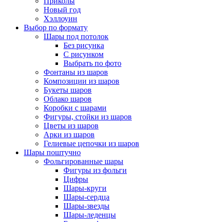
Приколы
Новый год
Хэллоуин
Выбор по формату
Шары под потолок
Без рисунка
С рисунком
Выбрать по фото
Фонтаны из шаров
Композиции из шаров
Букеты шаров
Облако шаров
Коробки с шарами
Фигуры, стойки из шаров
Цветы из шаров
Арки из шаров
Гелиевые цепочки из шаров
Шары поштучно
Фольгированные шары
Фигуры из фольги
Цифры
Шары-круги
Шары-сердца
Шары-звезды
Шары-леденцы