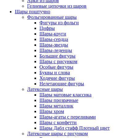
Арки из шаров
Гелиевые цепочки из шаров
Шары поштучно
Фольгированные шары
Фигуры из фольги
Цифры
Шары-круги
Шары-сердца
Шары-звезды
Шары-леденцы
Большие фигуры
Шары с рисунком
Особые фигуры
Буквы и слова
Ходячие фигуры
Нелетающие фигуры
Латексные шары
Шары матовые классика
Шары прозрачные
Шары металлик
Шары хром
Шары-агаты с переливами
Шары с конфетти
Шары Дабл стафф Плотный цвет
Латексные шары с рисунком