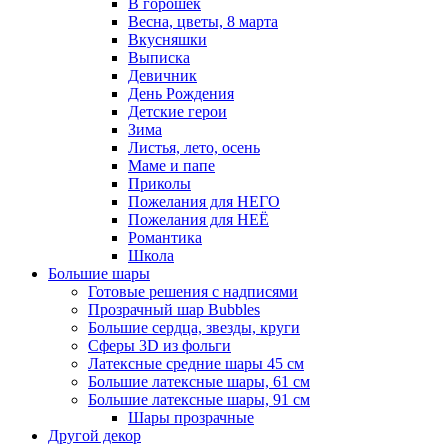
В горошек
Весна, цветы, 8 марта
Вкусняшки
Выписка
Девичник
День Рождения
Детские герои
Зима
Листья, лето, осень
Маме и папе
Приколы
Пожелания для НЕГО
Пожелания для НЕЁ
Романтика
Школа
Большие шары
Готовые решения с надписями
Прозрачный шар Bubbles
Большие сердца, звезды, круги
Сферы 3D из фольги
Латексные средние шары 45 см
Большие латексные шары, 61 см
Большие латексные шары, 91 см
Шары прозрачные
Другой декор