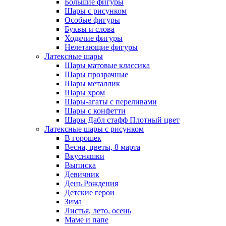
Большие фигуры
Шары с рисунком
Особые фигуры
Буквы и слова
Ходячие фигуры
Нелетающие фигуры
Латексные шары
Шары матовые классика
Шары прозрачные
Шары металлик
Шары хром
Шары-агаты с переливами
Шары с конфетти
Шары Дабл стафф Плотный цвет
Латексные шары с рисунком
В горошек
Весна, цветы, 8 марта
Вкусняшки
Выписка
Девичник
День Рождения
Детские герои
Зима
Листья, лето, осень
Маме и папе