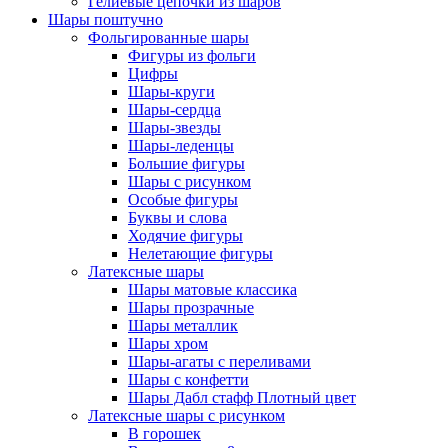
Гелиевые цепочки из шаров
Шары поштучно
Фольгированные шары
Фигуры из фольги
Цифры
Шары-круги
Шары-сердца
Шары-звезды
Шары-леденцы
Большие фигуры
Шары с рисунком
Особые фигуры
Буквы и слова
Ходячие фигуры
Нелетающие фигуры
Латексные шары
Шары матовые классика
Шары прозрачные
Шары металлик
Шары хром
Шары-агаты с переливами
Шары с конфетти
Шары Дабл стафф Плотный цвет
Латексные шары с рисунком
В горошек