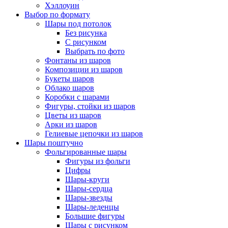
Хэллоуин
Выбор по формату
Шары под потолок
Без рисунка
С рисунком
Выбрать по фото
Фонтаны из шаров
Композиции из шаров
Букеты шаров
Облако шаров
Коробки с шарами
Фигуры, стойки из шаров
Цветы из шаров
Арки из шаров
Гелиевые цепочки из шаров
Шары поштучно
Фольгированные шары
Фигуры из фольги
Цифры
Шары-круги
Шары-сердца
Шары-звезды
Шары-леденцы
Большие фигуры
Шары с рисунком