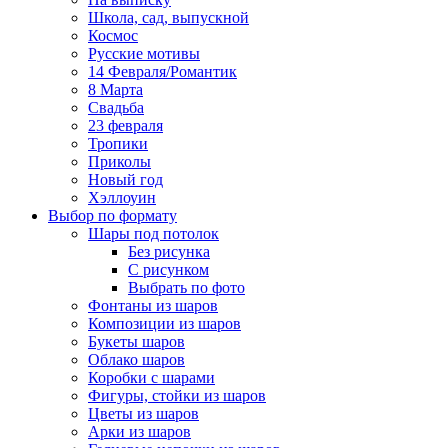
Школа, сад, выпускной
Космос
Русские мотивы
14 Февраля/Романтик
8 Марта
Свадьба
23 февраля
Тропики
Приколы
Новый год
Хэллоуин
Выбор по формату
Шары под потолок
Без рисунка
С рисунком
Выбрать по фото
Фонтаны из шаров
Композиции из шаров
Букеты шаров
Облако шаров
Коробки с шарами
Фигуры, стойки из шаров
Цветы из шаров
Арки из шаров