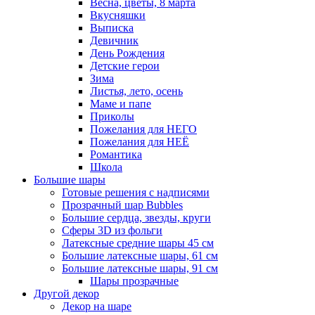
Весна, цветы, 8 марта
Вкусняшки
Выписка
Девичник
День Рождения
Детские герои
Зима
Листья, лето, осень
Маме и папе
Приколы
Пожелания для НЕГО
Пожелания для НЕЁ
Романтика
Школа
Большие шары
Готовые решения с надписями
Прозрачный шар Bubbles
Большие сердца, звезды, круги
Сферы 3D из фольги
Латексные средние шары 45 см
Большие латексные шары, 61 см
Большие латексные шары, 91 см
Шары прозрачные
Другой декор
Декор на шаре