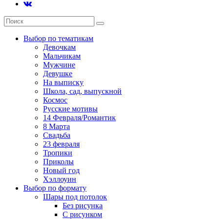
Выбор по тематикам
Девочкам
Мальчикам
Мужчине
Девушке
На выписку
Школа, сад, выпускной
Космос
Русские мотивы
14 Февраля/Романтик
8 Марта
Свадьба
23 февраля
Тропики
Приколы
Новый год
Хэллоуин
Выбор по формату
Шары под потолок
Без рисунка
С рисунком