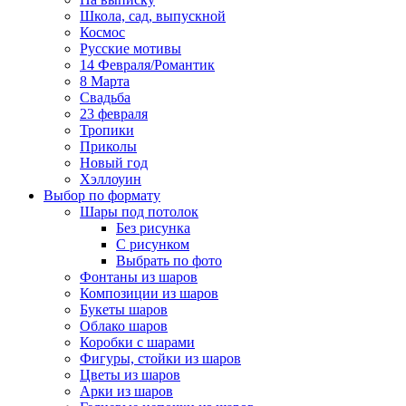
Школа, сад, выпускной
Космос
Русские мотивы
14 Февраля/Романтик
8 Марта
Свадьба
23 февраля
Тропики
Приколы
Новый год
Хэллоуин
Выбор по формату
Шары под потолок
Без рисунка
С рисунком
Выбрать по фото
Фонтаны из шаров
Композиции из шаров
Букеты шаров
Облако шаров
Коробки с шарами
Фигуры, стойки из шаров
Цветы из шаров
Арки из шаров