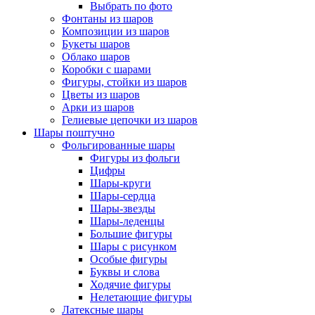
Выбрать по фото
Фонтаны из шаров
Композиции из шаров
Букеты шаров
Облако шаров
Коробки с шарами
Фигуры, стойки из шаров
Цветы из шаров
Арки из шаров
Гелиевые цепочки из шаров
Шары поштучно
Фольгированные шары
Фигуры из фольги
Цифры
Шары-круги
Шары-сердца
Шары-звезды
Шары-леденцы
Большие фигуры
Шары с рисунком
Особые фигуры
Буквы и слова
Ходячие фигуры
Нелетающие фигуры
Латексные шары