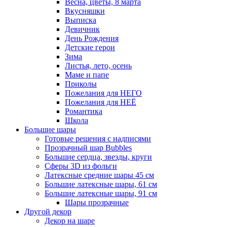
Весна, цветы, 8 марта
Вкусняшки
Выписка
Девичник
День Рождения
Детские герои
Зима
Листья, лето, осень
Маме и папе
Приколы
Пожелания для НЕГО
Пожелания для НЕЁ
Романтика
Школа
Большие шары
Готовые решения с надписями
Прозрачный шар Bubbles
Большие сердца, звезды, круги
Сферы 3D из фольги
Латексные средние шары 45 см
Большие латексные шары, 61 см
Большие латексные шары, 91 см
Шары прозрачные
Другой декор
Декор на шаре