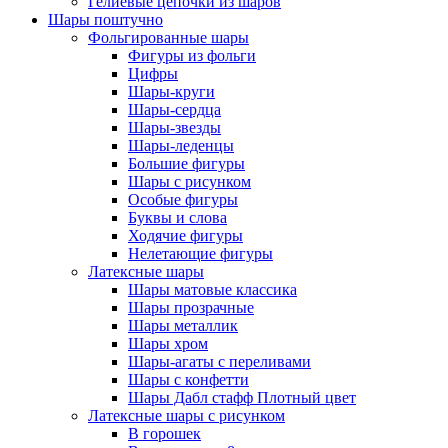
Гелиевые цепочки из шаров
Шары поштучно
Фольгированные шары
Фигуры из фольги
Цифры
Шары-круги
Шары-сердца
Шары-звезды
Шары-леденцы
Большие фигуры
Шары с рисунком
Особые фигуры
Буквы и слова
Ходячие фигуры
Нелетающие фигуры
Латексные шары
Шары матовые классика
Шары прозрачные
Шары металлик
Шары хром
Шары-агаты с переливами
Шары с конфетти
Шары Дабл стафф Плотный цвет
Латексные шары с рисунком
В горошек