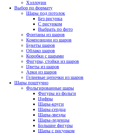
Хэллоуин
Выбор по формату
Шары под потолок
Без рисунка
С рисунком
Выбрать по фото
Фонтаны из шаров
Композиции из шаров
Букеты шаров
Облако шаров
Коробки с шарами
Фигуры, стойки из шаров
Цветы из шаров
Арки из шаров
Гелиевые цепочки из шаров
Шары поштучно
Фольгированные шары
Фигуры из фольги
Цифры
Шары-круги
Шары-сердца
Шары-звезды
Шары-леденцы
Большие фигуры
Шары с рисунком