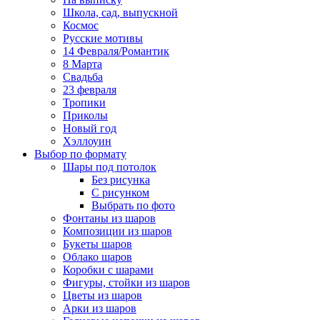
Школа, сад, выпускной
Космос
Русские мотивы
14 Февраля/Романтик
8 Марта
Свадьба
23 февраля
Тропики
Приколы
Новый год
Хэллоуин
Выбор по формату
Шары под потолок
Без рисунка
С рисунком
Выбрать по фото
Фонтаны из шаров
Композиции из шаров
Букеты шаров
Облако шаров
Коробки с шарами
Фигуры, стойки из шаров
Цветы из шаров
Арки из шаров