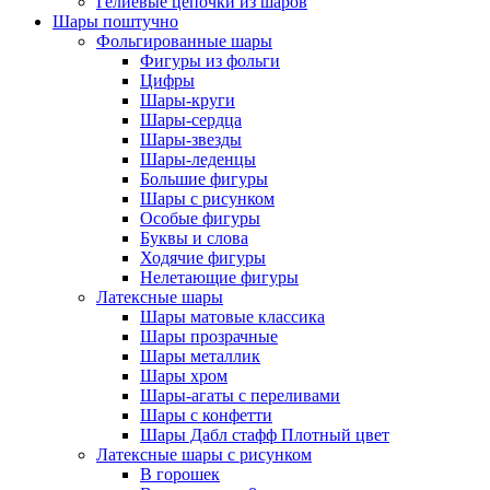
Гелиевые цепочки из шаров
Шары поштучно
Фольгированные шары
Фигуры из фольги
Цифры
Шары-круги
Шары-сердца
Шары-звезды
Шары-леденцы
Большие фигуры
Шары с рисунком
Особые фигуры
Буквы и слова
Ходячие фигуры
Нелетающие фигуры
Латексные шары
Шары матовые классика
Шары прозрачные
Шары металлик
Шары хром
Шары-агаты с переливами
Шары с конфетти
Шары Дабл стафф Плотный цвет
Латексные шары с рисунком
В горошек