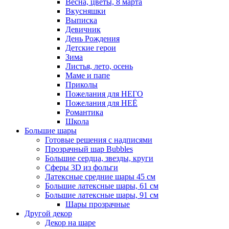
Весна, цветы, 8 марта
Вкусняшки
Выписка
Девичник
День Рождения
Детские герои
Зима
Листья, лето, осень
Маме и папе
Приколы
Пожелания для НЕГО
Пожелания для НЕЁ
Романтика
Школа
Большие шары
Готовые решения с надписями
Прозрачный шар Bubbles
Большие сердца, звезды, круги
Сферы 3D из фольги
Латексные средние шары 45 см
Большие латексные шары, 61 см
Большие латексные шары, 91 см
Шары прозрачные
Другой декор
Декор на шаре