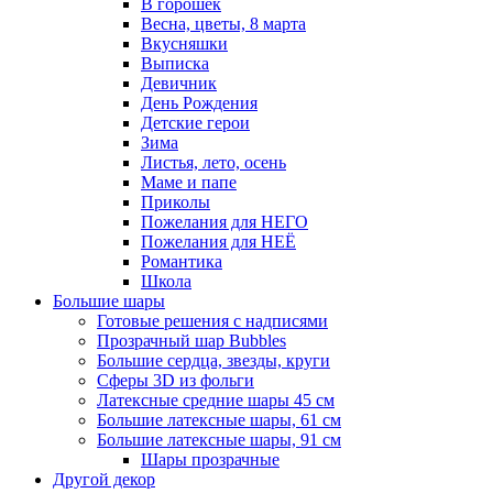
В горошек
Весна, цветы, 8 марта
Вкусняшки
Выписка
Девичник
День Рождения
Детские герои
Зима
Листья, лето, осень
Маме и папе
Приколы
Пожелания для НЕГО
Пожелания для НЕЁ
Романтика
Школа
Большие шары
Готовые решения с надписями
Прозрачный шар Bubbles
Большие сердца, звезды, круги
Сферы 3D из фольги
Латексные средние шары 45 см
Большие латексные шары, 61 см
Большие латексные шары, 91 см
Шары прозрачные
Другой декор