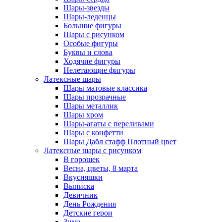
Шары-звезды
Шары-леденцы
Большие фигуры
Шары с рисунком
Особые фигуры
Буквы и слова
Ходячие фигуры
Нелетающие фигуры
Латексные шары
Шары матовые классика
Шары прозрачные
Шары металлик
Шары хром
Шары-агаты с переливами
Шары с конфетти
Шары Дабл стафф Плотный цвет
Латексные шары с рисунком
В горошек
Весна, цветы, 8 марта
Вкусняшки
Выписка
Девичник
День Рождения
Детские герои
Зима