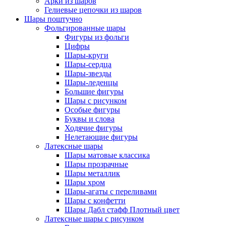
Арки из шаров
Гелиевые цепочки из шаров
Шары поштучно
Фольгированные шары
Фигуры из фольги
Цифры
Шары-круги
Шары-сердца
Шары-звезды
Шары-леденцы
Большие фигуры
Шары с рисунком
Особые фигуры
Буквы и слова
Ходячие фигуры
Нелетающие фигуры
Латексные шары
Шары матовые классика
Шары прозрачные
Шары металлик
Шары хром
Шары-агаты с переливами
Шары с конфетти
Шары Дабл стафф Плотный цвет
Латексные шары с рисунком