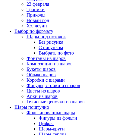
23 февраля
Тропики
Приколы
Новый год
Хэллоуин
Выбор по формату
Шары под потолок
Без рисунка
С рисунком
Выбрать по фото
Фонтаны из шаров
Композиции из шаров
Букеты шаров
Облако шаров
Коробки с шарами
Фигуры, стойки из шаров
Цветы из шаров
Арки из шаров
Гелиевые цепочки из шаров
Шары поштучно
Фольгированные шары
Фигуры из фольги
Цифры
Шары-круги
Шары-сердца