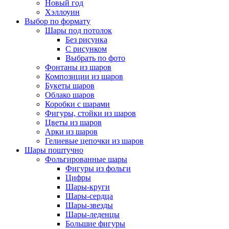
Новый год
Хэллоуин
Выбор по формату
Шары под потолок
Без рисунка
С рисунком
Выбрать по фото
Фонтаны из шаров
Композиции из шаров
Букеты шаров
Облако шаров
Коробки с шарами
Фигуры, стойки из шаров
Цветы из шаров
Арки из шаров
Гелиевые цепочки из шаров
Шары поштучно
Фольгированные шары
Фигуры из фольги
Цифры
Шары-круги
Шары-сердца
Шары-звезды
Шары-леденцы
Большие фигуры