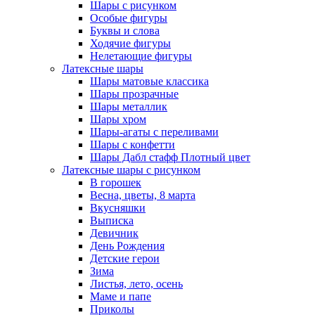
Шары с рисунком
Особые фигуры
Буквы и слова
Ходячие фигуры
Нелетающие фигуры
Латексные шары
Шары матовые классика
Шары прозрачные
Шары металлик
Шары хром
Шары-агаты с переливами
Шары с конфетти
Шары Дабл стафф Плотный цвет
Латексные шары с рисунком
В горошек
Весна, цветы, 8 марта
Вкусняшки
Выписка
Девичник
День Рождения
Детские герои
Зима
Листья, лето, осень
Маме и папе
Приколы