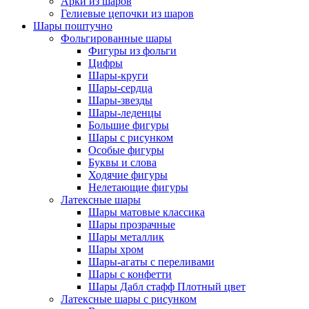
Арки из шаров
Гелиевые цепочки из шаров
Шары поштучно
Фольгированные шары
Фигуры из фольги
Цифры
Шары-круги
Шары-сердца
Шары-звезды
Шары-леденцы
Большие фигуры
Шары с рисунком
Особые фигуры
Буквы и слова
Ходячие фигуры
Нелетающие фигуры
Латексные шары
Шары матовые классика
Шары прозрачные
Шары металлик
Шары хром
Шары-агаты с переливами
Шары с конфетти
Шары Дабл стафф Плотный цвет
Латексные шары с рисунком