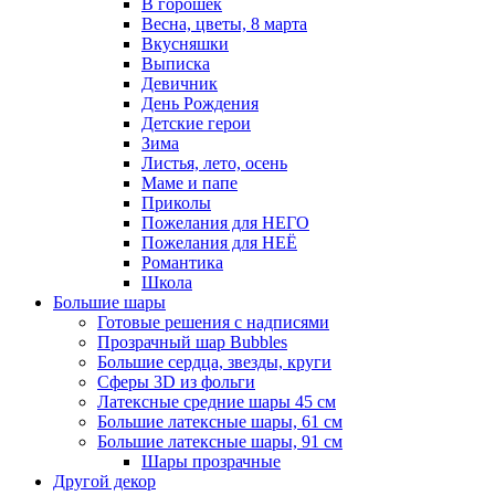
В горошек
Весна, цветы, 8 марта
Вкусняшки
Выписка
Девичник
День Рождения
Детские герои
Зима
Листья, лето, осень
Маме и папе
Приколы
Пожелания для НЕГО
Пожелания для НЕЁ
Романтика
Школа
Большие шары
Готовые решения с надписями
Прозрачный шар Bubbles
Большие сердца, звезды, круги
Сферы 3D из фольги
Латексные средние шары 45 см
Большие латексные шары, 61 см
Большие латексные шары, 91 см
Шары прозрачные
Другой декор