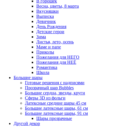
В горошек
Весна, цветы, 8 марта
Вкусняшки
Выписка
Девичник
День Рождения
Детские герои
Зима
Листья, лето, осень
Маме и папе
Приколы
Пожелания для НЕГО
Пожелания для НЕЁ
Романтика
Школа
Большие шары
Готовые решения с надписями
Прозрачный шар Bubbles
Большие сердца, звезды, круги
Сферы 3D из фольги
Латексные средние шары 45 см
Большие латексные шары, 61 см
Большие латексные шары, 91 см
Шары прозрачные
Другой декор