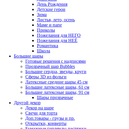
День Рождения
Детские герои
Зима
Листья, лето, осень
Маме и папе
Приколы
Пожелания для НЕГО
Пожелания для НЕЁ
Романтика
Школа
Большие шары
Готовые решения с надписями
Прозрачный шар Bubbles
Большие сердца, звезды, круги
Сферы 3D из фольги
Латексные средние шары 45 см
Большие латексные шары, 61 см
Большие латексные шары, 91 см
Шары прозрачные
Другой декор
Декор на шаре
Свечи для торта
Доп.товары - грузы и пр.
Открытки, конверты
Бумажные гирлянды-растяжки