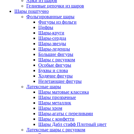
Арки из шаров
Гелиевые цепочки из шаров
Шары поштучно
Фольгированные шары
Фигуры из фольги
Цифры
Шары-круги
Шары-сердца
Шары-звезды
Шары-леденцы
Большие фигуры
Шары с рисунком
Особые фигуры
Буквы и слова
Ходячие фигуры
Нелетающие фигуры
Латексные шары
Шары матовые классика
Шары прозрачные
Шары металлик
Шары хром
Шары-агаты с переливами
Шары с конфетти
Шары Дабл стафф Плотный цвет
Латексные шары с рисунком