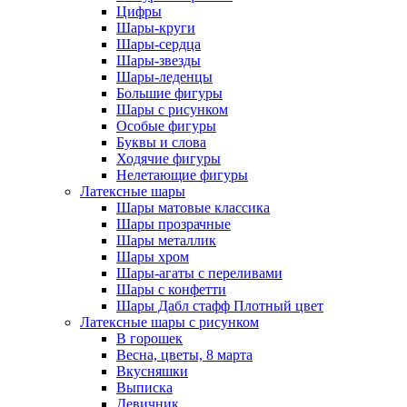
Цифры
Шары-круги
Шары-сердца
Шары-звезды
Шары-леденцы
Большие фигуры
Шары с рисунком
Особые фигуры
Буквы и слова
Ходячие фигуры
Нелетающие фигуры
Латексные шары
Шары матовые классика
Шары прозрачные
Шары металлик
Шары хром
Шары-агаты с переливами
Шары с конфетти
Шары Дабл стафф Плотный цвет
Латексные шары с рисунком
В горошек
Весна, цветы, 8 марта
Вкусняшки
Выписка
Девичник