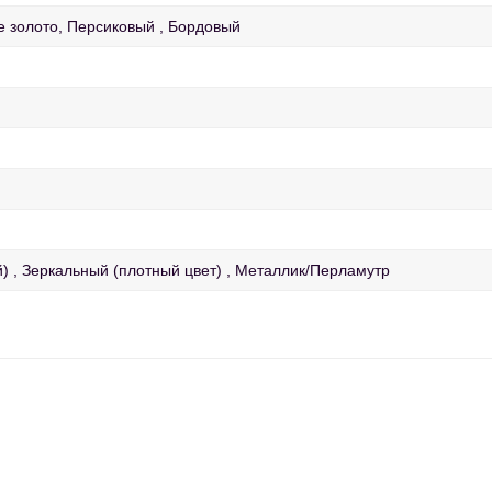
е золото, Персиковый
Бордовый
й)
Зеркальный (плотный цвет)
Металлик/Перламутр