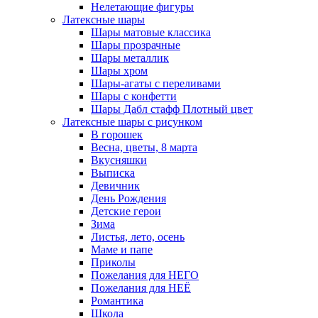
Нелетающие фигуры
Латексные шары
Шары матовые классика
Шары прозрачные
Шары металлик
Шары хром
Шары-агаты с переливами
Шары с конфетти
Шары Дабл стафф Плотный цвет
Латексные шары с рисунком
В горошек
Весна, цветы, 8 марта
Вкусняшки
Выписка
Девичник
День Рождения
Детские герои
Зима
Листья, лето, осень
Маме и папе
Приколы
Пожелания для НЕГО
Пожелания для НЕЁ
Романтика
Школа