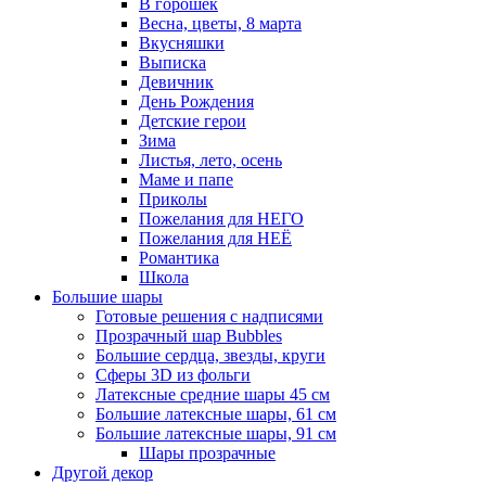
В горошек
Весна, цветы, 8 марта
Вкусняшки
Выписка
Девичник
День Рождения
Детские герои
Зима
Листья, лето, осень
Маме и папе
Приколы
Пожелания для НЕГО
Пожелания для НЕЁ
Романтика
Школа
Большие шары
Готовые решения с надписями
Прозрачный шар Bubbles
Большие сердца, звезды, круги
Сферы 3D из фольги
Латексные средние шары 45 см
Большие латексные шары, 61 см
Большие латексные шары, 91 см
Шары прозрачные
Другой декор