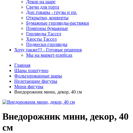
Декор на шаре
Свечи для торта
Доп.товары - грузы и пр.
Открытки, конверты
Бумажные гирлянды-растяжки
Помпоны бумажные
Гирлянды Тассел
Хвосты Тассел
Подвески-гирлянды
Хочу также!!! - Готовые решения
Мы на маркет-плейсах
Главная
Шары поштучно
Фольгированные шары
Нелетающие фигуры
Мини фигуры
Внедорожник мини, декор, 40 см
Внедорожник мини, декор, 40
см