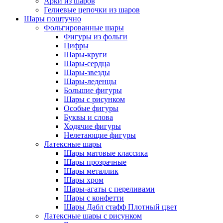
Арки из шаров
Гелиевые цепочки из шаров
Шары поштучно
Фольгированные шары
Фигуры из фольги
Цифры
Шары-круги
Шары-сердца
Шары-звезды
Шары-леденцы
Большие фигуры
Шары с рисунком
Особые фигуры
Буквы и слова
Ходячие фигуры
Нелетающие фигуры
Латексные шары
Шары матовые классика
Шары прозрачные
Шары металлик
Шары хром
Шары-агаты с переливами
Шары с конфетти
Шары Дабл стафф Плотный цвет
Латексные шары с рисунком