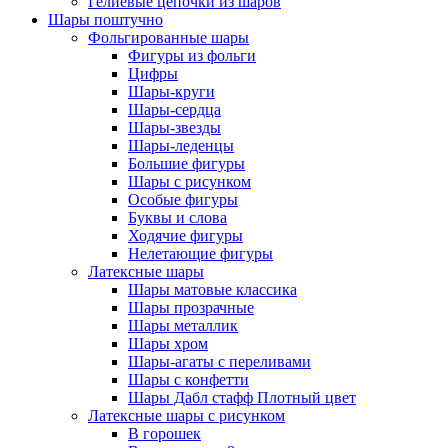
Гелиевые цепочки из шаров
Шары поштучно
Фольгированные шары
Фигуры из фольги
Цифры
Шары-круги
Шары-сердца
Шары-звезды
Шары-леденцы
Большие фигуры
Шары с рисунком
Особые фигуры
Буквы и слова
Ходячие фигуры
Нелетающие фигуры
Латексные шары
Шары матовые классика
Шары прозрачные
Шары металлик
Шары хром
Шары-агаты с переливами
Шары с конфетти
Шары Дабл стафф Плотный цвет
Латексные шары с рисунком
В горошек