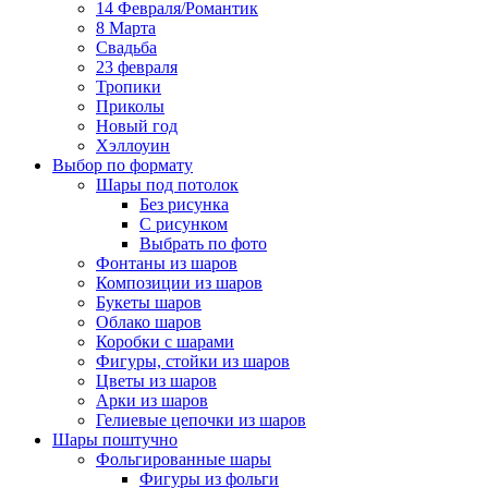
14 Февраля/Романтик
8 Марта
Свадьба
23 февраля
Тропики
Приколы
Новый год
Хэллоуин
Выбор по формату
Шары под потолок
Без рисунка
С рисунком
Выбрать по фото
Фонтаны из шаров
Композиции из шаров
Букеты шаров
Облако шаров
Коробки с шарами
Фигуры, стойки из шаров
Цветы из шаров
Арки из шаров
Гелиевые цепочки из шаров
Шары поштучно
Фольгированные шары
Фигуры из фольги