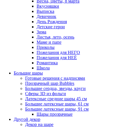
Весна, цветы, 8 марта
Вкусняшки
Выписка
Девичник
День Рождения
Детские герои
Зима
Листья, лето, осень
Маме и папе
Приколы
Пожелания для НЕГО
Пожелания для НЕЁ
Романтика
Школа
Большие шары
Готовые решения с надписями
Прозрачный шар Bubbles
Большие сердца, звезды, круги
Сферы 3D из фольги
Латексные средние шары 45 см
Большие латексные шары, 61 см
Большие латексные шары, 91 см
Шары прозрачные
Другой декор
Декор на шаре