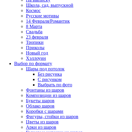
Школа, сад, выпускной
Космос
Русские мотивы
14 Февраля/Романтик
8 Марта
Свадьба
23 февраля
Тропики
Приколы
Новый год
Хэллоуин
Выбор по формату
Шары под потолок
Без рисунка
С рисунком
Выбрать по фото
Фонтаны из шаров
Композиции из шаров
Букеты шаров
Облако шаров
Коробки с шарами
Фигуры, стойки из шаров
Цветы из шаров
Арки из шаров