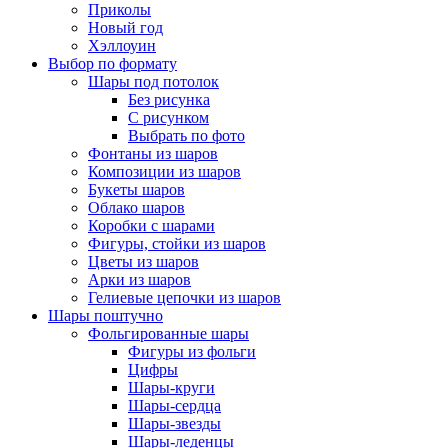
Приколы
Новый год
Хэллоуин
Выбор по формату
Шары под потолок
Без рисунка
С рисунком
Выбрать по фото
Фонтаны из шаров
Композиции из шаров
Букеты шаров
Облако шаров
Коробки с шарами
Фигуры, стойки из шаров
Цветы из шаров
Арки из шаров
Гелиевые цепочки из шаров
Шары поштучно
Фольгированные шары
Фигуры из фольги
Цифры
Шары-круги
Шары-сердца
Шары-звезды
Шары-леденцы