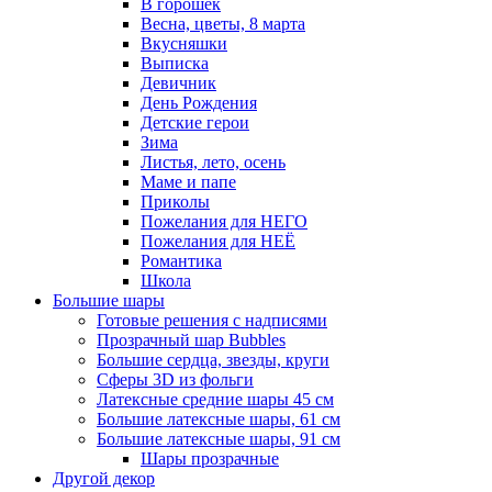
В горошек
Весна, цветы, 8 марта
Вкусняшки
Выписка
Девичник
День Рождения
Детские герои
Зима
Листья, лето, осень
Маме и папе
Приколы
Пожелания для НЕГО
Пожелания для НЕЁ
Романтика
Школа
Большие шары
Готовые решения с надписями
Прозрачный шар Bubbles
Большие сердца, звезды, круги
Сферы 3D из фольги
Латексные средние шары 45 см
Большие латексные шары, 61 см
Большие латексные шары, 91 см
Шары прозрачные
Другой декор