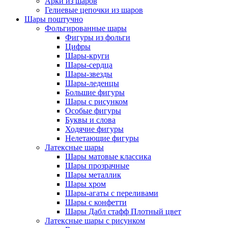
Арки из шаров
Гелиевые цепочки из шаров
Шары поштучно
Фольгированные шары
Фигуры из фольги
Цифры
Шары-круги
Шары-сердца
Шары-звезды
Шары-леденцы
Большие фигуры
Шары с рисунком
Особые фигуры
Буквы и слова
Ходячие фигуры
Нелетающие фигуры
Латексные шары
Шары матовые классика
Шары прозрачные
Шары металлик
Шары хром
Шары-агаты с переливами
Шары с конфетти
Шары Дабл стафф Плотный цвет
Латексные шары с рисунком