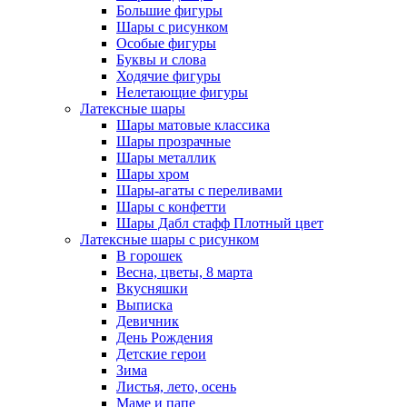
Большие фигуры
Шары с рисунком
Особые фигуры
Буквы и слова
Ходячие фигуры
Нелетающие фигуры
Латексные шары
Шары матовые классика
Шары прозрачные
Шары металлик
Шары хром
Шары-агаты с переливами
Шары с конфетти
Шары Дабл стафф Плотный цвет
Латексные шары с рисунком
В горошек
Весна, цветы, 8 марта
Вкусняшки
Выписка
Девичник
День Рождения
Детские герои
Зима
Листья, лето, осень
Маме и папе