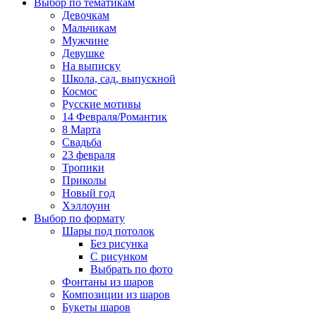
Выбор по тематикам
Девочкам
Мальчикам
Мужчине
Девушке
На выписку
Школа, сад, выпускной
Космос
Русские мотивы
14 Февраля/Романтик
8 Марта
Свадьба
23 февраля
Тропики
Приколы
Новый год
Хэллоуин
Выбор по формату
Шары под потолок
Без рисунка
С рисунком
Выбрать по фото
Фонтаны из шаров
Композиции из шаров
Букеты шаров