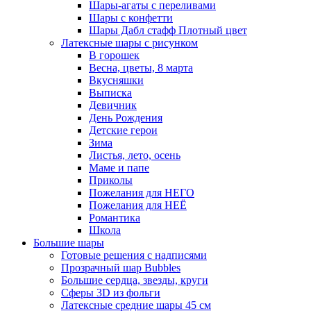
Шары-агаты с переливами
Шары с конфетти
Шары Дабл стафф Плотный цвет
Латексные шары с рисунком
В горошек
Весна, цветы, 8 марта
Вкусняшки
Выписка
Девичник
День Рождения
Детские герои
Зима
Листья, лето, осень
Маме и папе
Приколы
Пожелания для НЕГО
Пожелания для НЕЁ
Романтика
Школа
Большие шары
Готовые решения с надписями
Прозрачный шар Bubbles
Большие сердца, звезды, круги
Сферы 3D из фольги
Латексные средние шары 45 см