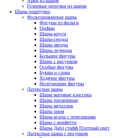
Арки из шаров
Гелиевые цепочки из шаров
Шары поштучно
Фольгированные шары
Фигуры из фольги
Цифры
Шары-круги
Шары-сердца
Шары-звезды
Шары-леденцы
Большие фигуры
Шары с рисунком
Особые фигуры
Буквы и слова
Ходячие фигуры
Нелетающие фигуры
Латексные шары
Шары матовые классика
Шары прозрачные
Шары металлик
Шары хром
Шары-агаты с переливами
Шары с конфетти
Шары Дабл стафф Плотный цвет
Латексные шары с рисунком