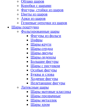
Облако шаров
Коробки с шарами
Фигуры, стойки из шаров
Цветы из шаров
Арки из шаров
Гелиевые цепочки из шаров
Шары поштучно
Фольгированные шары
Фигуры из фольги
Цифры
Шары-круги
Шары-сердца
Шары-звезды
Шары-леденцы
Большие фигуры
Шары с рисунком
Особые фигуры
Буквы и слова
Ходячие фигуры
Нелетающие фигуры
Латексные шары
Шары матовые классика
Шары прозрачные
Шары металлик
Шары хром