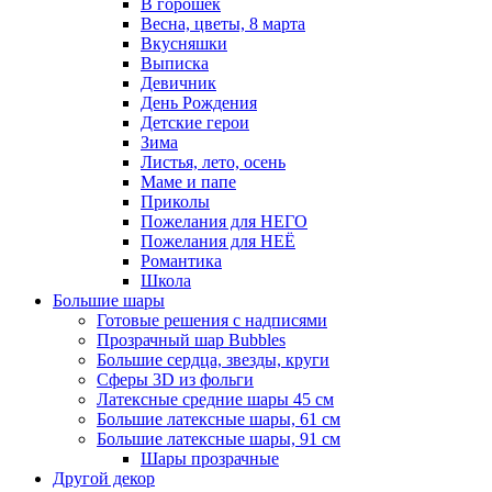
В горошек
Весна, цветы, 8 марта
Вкусняшки
Выписка
Девичник
День Рождения
Детские герои
Зима
Листья, лето, осень
Маме и папе
Приколы
Пожелания для НЕГО
Пожелания для НЕЁ
Романтика
Школа
Большие шары
Готовые решения с надписями
Прозрачный шар Bubbles
Большие сердца, звезды, круги
Сферы 3D из фольги
Латексные средние шары 45 см
Большие латексные шары, 61 см
Большие латексные шары, 91 см
Шары прозрачные
Другой декор