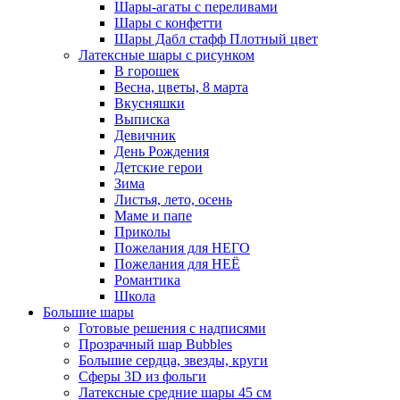
Шары-агаты с переливами
Шары с конфетти
Шары Дабл стафф Плотный цвет
Латексные шары с рисунком
В горошек
Весна, цветы, 8 марта
Вкусняшки
Выписка
Девичник
День Рождения
Детские герои
Зима
Листья, лето, осень
Маме и папе
Приколы
Пожелания для НЕГО
Пожелания для НЕЁ
Романтика
Школа
Большие шары
Готовые решения с надписями
Прозрачный шар Bubbles
Большие сердца, звезды, круги
Сферы 3D из фольги
Латексные средние шары 45 см