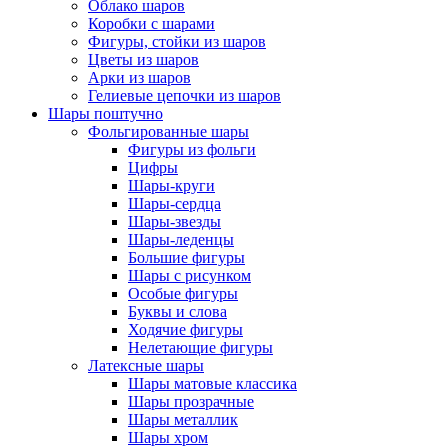
Облако шаров
Коробки с шарами
Фигуры, стойки из шаров
Цветы из шаров
Арки из шаров
Гелиевые цепочки из шаров
Шары поштучно
Фольгированные шары
Фигуры из фольги
Цифры
Шары-круги
Шары-сердца
Шары-звезды
Шары-леденцы
Большие фигуры
Шары с рисунком
Особые фигуры
Буквы и слова
Ходячие фигуры
Нелетающие фигуры
Латексные шары
Шары матовые классика
Шары прозрачные
Шары металлик
Шары хром