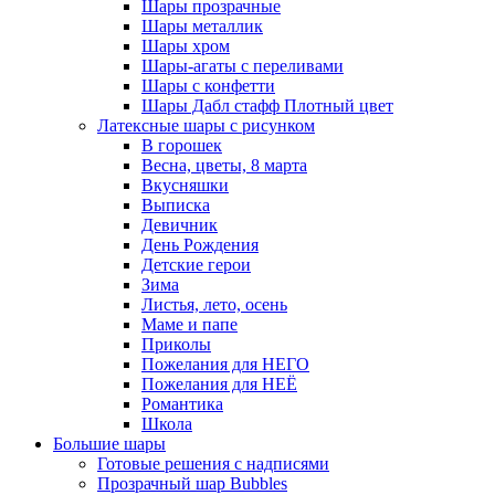
Шары прозрачные
Шары металлик
Шары хром
Шары-агаты с переливами
Шары с конфетти
Шары Дабл стафф Плотный цвет
Латексные шары с рисунком
В горошек
Весна, цветы, 8 марта
Вкусняшки
Выписка
Девичник
День Рождения
Детские герои
Зима
Листья, лето, осень
Маме и папе
Приколы
Пожелания для НЕГО
Пожелания для НЕЁ
Романтика
Школа
Большие шары
Готовые решения с надписями
Прозрачный шар Bubbles