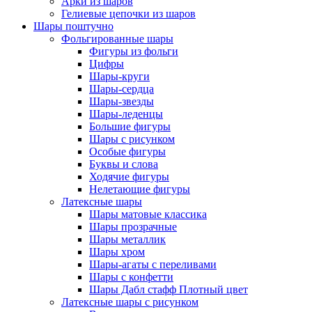
Арки из шаров
Гелиевые цепочки из шаров
Шары поштучно
Фольгированные шары
Фигуры из фольги
Цифры
Шары-круги
Шары-сердца
Шары-звезды
Шары-леденцы
Большие фигуры
Шары с рисунком
Особые фигуры
Буквы и слова
Ходячие фигуры
Нелетающие фигуры
Латексные шары
Шары матовые классика
Шары прозрачные
Шары металлик
Шары хром
Шары-агаты с переливами
Шары с конфетти
Шары Дабл стафф Плотный цвет
Латексные шары с рисунком