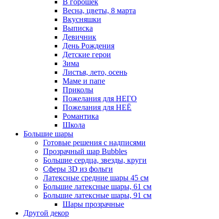
В горошек
Весна, цветы, 8 марта
Вкусняшки
Выписка
Девичник
День Рождения
Детские герои
Зима
Листья, лето, осень
Маме и папе
Приколы
Пожелания для НЕГО
Пожелания для НЕЁ
Романтика
Школа
Большие шары
Готовые решения с надписями
Прозрачный шар Bubbles
Большие сердца, звезды, круги
Сферы 3D из фольги
Латексные средние шары 45 см
Большие латексные шары, 61 см
Большие латексные шары, 91 см
Шары прозрачные
Другой декор