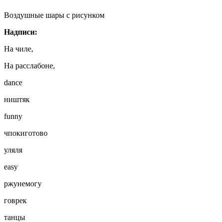
Воздушные шары с рисунком
Надписи:
На чиле,
На расслабоне,
dance
ништяк
funny
чпокиготово
уляля
easy
ржунемогу
говрек
танцы