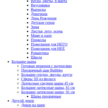
Весна, цветы, 8 марта
Вкусняшки
Выписка
Девичник
День Рождения
Детские герои
Зима
Листья, лето, осень
Маме и папе
Приколы
Пожелания для НЕГО
Пожелания для НЕЁ
Романтика
Школа
Большие шары
Готовые решения с надписями
Прозрачный шар Bubbles
Большие сердца, звезды, круги
Сферы 3D из фольги
Латексные средние шары 45 см
Большие латексные шары, 61 см
Большие латексные шары, 91 см
Шары прозрачные
Другой декор
Декор на шаре