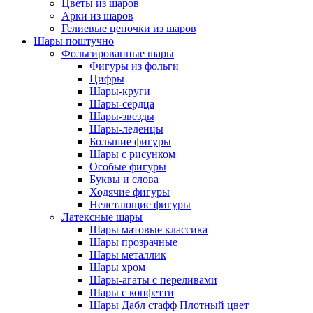
Цветы из шаров
Арки из шаров
Гелиевые цепочки из шаров
Шары поштучно
Фольгированные шары
Фигуры из фольги
Цифры
Шары-круги
Шары-сердца
Шары-звезды
Шары-леденцы
Большие фигуры
Шары с рисунком
Особые фигуры
Буквы и слова
Ходячие фигуры
Нелетающие фигуры
Латексные шары
Шары матовые классика
Шары прозрачные
Шары металлик
Шары хром
Шары-агаты с переливами
Шары с конфетти
Шары Дабл стафф Плотный цвет