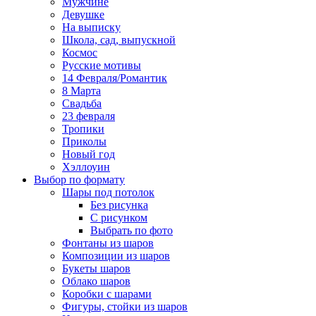
Мужчине
Девушке
На выписку
Школа, сад, выпускной
Космос
Русские мотивы
14 Февраля/Романтик
8 Марта
Свадьба
23 февраля
Тропики
Приколы
Новый год
Хэллоуин
Выбор по формату
Шары под потолок
Без рисунка
С рисунком
Выбрать по фото
Фонтаны из шаров
Композиции из шаров
Букеты шаров
Облако шаров
Коробки с шарами
Фигуры, стойки из шаров