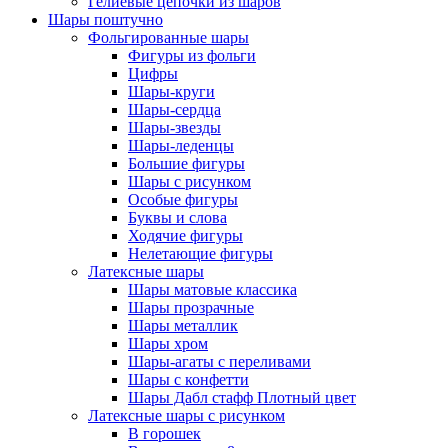
Гелиевые цепочки из шаров
Шары поштучно
Фольгированные шары
Фигуры из фольги
Цифры
Шары-круги
Шары-сердца
Шары-звезды
Шары-леденцы
Большие фигуры
Шары с рисунком
Особые фигуры
Буквы и слова
Ходячие фигуры
Нелетающие фигуры
Латексные шары
Шары матовые классика
Шары прозрачные
Шары металлик
Шары хром
Шары-агаты с переливами
Шары с конфетти
Шары Дабл стафф Плотный цвет
Латексные шары с рисунком
В горошек