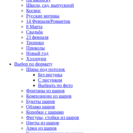
Школа, сад, выпускной
Космос
Русские мотивы
14 Февраля/Романтик
8 Марта
Свадьба
23 февраля
Тропики
Приколы
Новый год
Хэллоуин
Выбор по формату
Шары под потолок
Без рисунка
С рисунком
Выбрать по фото
Фонтаны из шаров
Композиции из шаров
Букеты шаров
Облако шаров
Коробки с шарами
Фигуры, стойки из шаров
Цветы из шаров
Арки из шаров