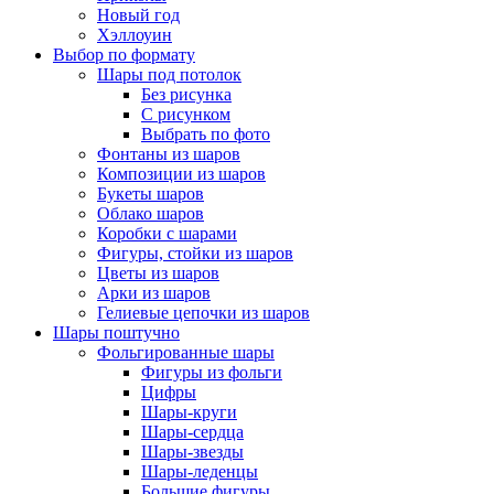
Новый год
Хэллоуин
Выбор по формату
Шары под потолок
Без рисунка
С рисунком
Выбрать по фото
Фонтаны из шаров
Композиции из шаров
Букеты шаров
Облако шаров
Коробки с шарами
Фигуры, стойки из шаров
Цветы из шаров
Арки из шаров
Гелиевые цепочки из шаров
Шары поштучно
Фольгированные шары
Фигуры из фольги
Цифры
Шары-круги
Шары-сердца
Шары-звезды
Шары-леденцы
Большие фигуры