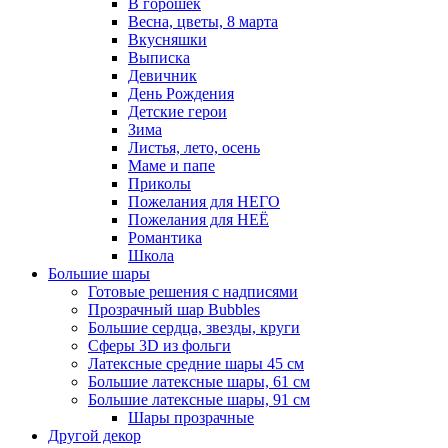
В горошек
Весна, цветы, 8 марта
Вкусняшки
Выписка
Девичник
День Рождения
Детские герои
Зима
Листья, лето, осень
Маме и папе
Приколы
Пожелания для НЕГО
Пожелания для НЕЁ
Романтика
Школа
Большие шары
Готовые решения с надписями
Прозрачный шар Bubbles
Большие сердца, звезды, круги
Сферы 3D из фольги
Латексные средние шары 45 см
Большие латексные шары, 61 см
Большие латексные шары, 91 см
Шары прозрачные
Другой декор