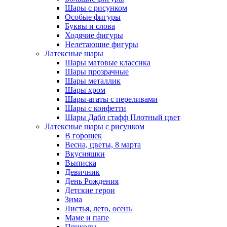
Шары с рисунком
Особые фигуры
Буквы и слова
Ходячие фигуры
Нелетающие фигуры
Латексные шары
Шары матовые классика
Шары прозрачные
Шары металлик
Шары хром
Шары-агаты с переливами
Шары с конфетти
Шары Дабл стафф Плотный цвет
Латексные шары с рисунком
В горошек
Весна, цветы, 8 марта
Вкусняшки
Выписка
Девичник
День Рождения
Детские герои
Зима
Листья, лето, осень
Маме и папе
Приколы