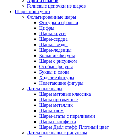
Арки из шаров
Гелиевые цепочки из шаров
Шары поштучно
Фольгированные шары
Фигуры из фольги
Цифры
Шары-круги
Шары-сердца
Шары-звезды
Шары-леденцы
Большие фигуры
Шары с рисунком
Особые фигуры
Буквы и слова
Ходячие фигуры
Нелетающие фигуры
Латексные шары
Шары матовые классика
Шары прозрачные
Шары металлик
Шары хром
Шары-агаты с переливами
Шары с конфетти
Шары Дабл стафф Плотный цвет
Латексные шары с рисунком